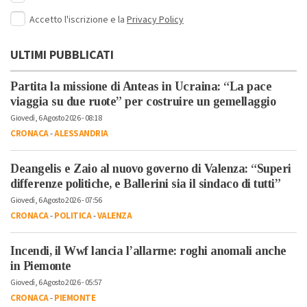
Accetto l'iscrizione e la
Privacy Policy
ULTIMI PUBBLICATI
Partita la missione di Anteas in Ucraina: “La pace
viaggia su due ruote” per costruire un gemellaggio
Giovedì, 6 Agosto 2026 - 08:18
CRONACA
-
ALESSANDRIA
Deangelis e Zaio al nuovo governo di Valenza: “Superi
differenze politiche, e Ballerini sia il sindaco di tutti”
Giovedì, 6 Agosto 2026 - 07:56
CRONACA
-
POLITICA
-
VALENZA
Incendi, il Wwf lancia l’allarme: roghi anomali anche
in Piemonte
Giovedì, 6 Agosto 2026 - 05:57
CRONACA
-
PIEMONTE