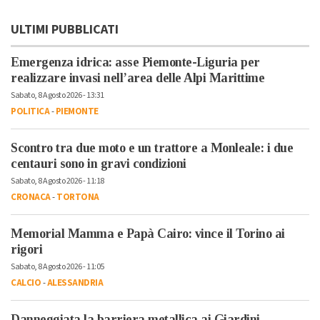
ULTIMI PUBBLICATI
Emergenza idrica: asse Piemonte-Liguria per
realizzare invasi nell’area delle Alpi Marittime
Sabato, 8 Agosto 2026 - 13:31
POLITICA
-
PIEMONTE
Scontro tra due moto e un trattore a Monleale: i due
centauri sono in gravi condizioni
Sabato, 8 Agosto 2026 - 11:18
CRONACA
-
TORTONA
Memorial Mamma e Papà Cairo: vince il Torino ai
rigori
Sabato, 8 Agosto 2026 - 11:05
CALCIO
-
ALESSANDRIA
Danneggiata la barriera metallica ai Giardini