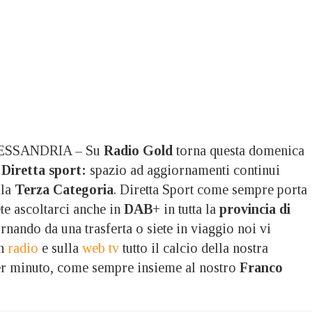
ESSANDRIA – Su
Radio Gold
torna questa domenica
n
Diretta sport:
spazio ad aggiornamenti continui
lla
Terza Categoria
. Diretta Sport come sempre porta
ete ascoltarci anche in
DAB+
in tutta la
provincia di
tornando da una trasferta o siete in viaggio noi vi
in
radio
e sulla
web tv
tutto il calcio della nostra
er minuto, come sempre insieme al nostro
Franco