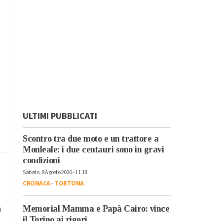
ULTIMI PUBBLICATI
Scontro tra due moto e un trattore a
Monleale: i due centauri sono in gravi
condizioni
Sabato, 8 Agosto 2026 - 11:18
CRONACA
-
TORTONA
n
Memorial Mamma e Papà Cairo: vince
il Torino ai rigori