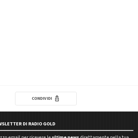
CONDIVIDI
EWSLETTER DI RADIO GOLD
rizzo email per ricevere le
ultime news
direttamente nella tua