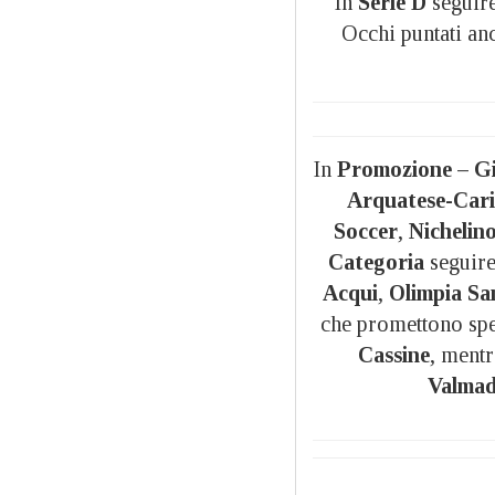
In
Serie D
seguire
Occhi puntati anc
In
Promozione – G
Arquatese-Car
Soccer
,
Nichelin
Categoria
seguir
Acqui
,
Olimpia Sa
che promettono spe
Cassine
, mentr
Valmad