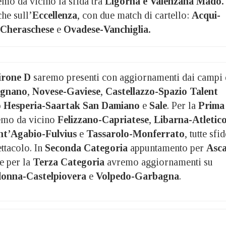
mo da vicino la sfida tra
Ligorna e Valenzana Mado.
he sull’
Eccellenza
, con due match di cartello:
Acqui-
Cheraschese
e
Ovadese-Vanchiglia.
irone D
saremo presenti con aggiornamenti dai campi 
ignano
,
Novese-Gaviese
,
Castellazzo-Spazio Talent
o Hesperia-Saartak San Damiano
e
Sale
. Per la
Prima
emo da vicino
Felizzano-Capriatese
,
Libarna-Atletic
nt’Agabio-Fulvius
e
Tassarolo-Monferrato
, tutte sfid
ttacolo. In
Seconda Categoria
appuntamento per
Asca
e per la
Terza Categoria
avremo aggiornamenti su
onna-Castelpiovera
e
Volpedo-Garbagna
.