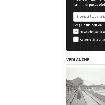
casella di posta ele
Indirizzo email
Scegli le tue edizioni:
News Alessandria
Accetto l'iscrizio
VEDI ANCHE