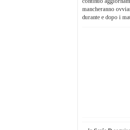
continuo aggiorname
mancheranno ovviame
durante e dopo i matc