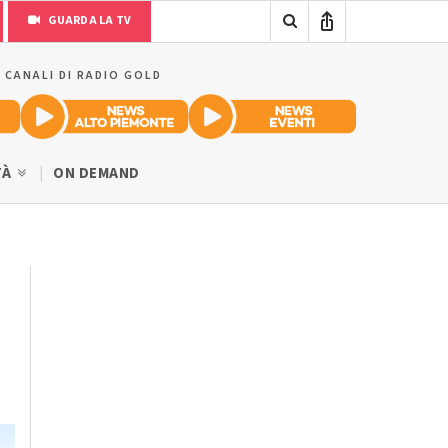
GUARDA LA TV
I CANALI DI RADIO GOLD
TÀ
ON DEMAND