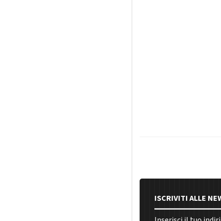
ISCRIVITI ALLE N
Inserisci il tuo indi