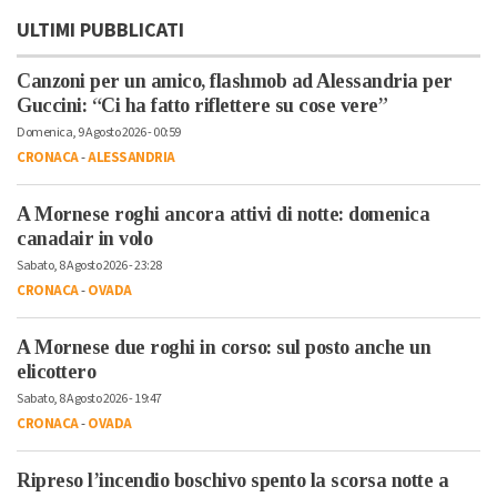
ULTIMI PUBBLICATI
Canzoni per un amico, flashmob ad Alessandria per
Guccini: “Ci ha fatto riflettere su cose vere”
Domenica, 9 Agosto 2026 - 00:59
CRONACA
-
ALESSANDRIA
A Mornese roghi ancora attivi di notte: domenica
canadair in volo
Sabato, 8 Agosto 2026 - 23:28
CRONACA
-
OVADA
A Mornese due roghi in corso: sul posto anche un
elicottero
Sabato, 8 Agosto 2026 - 19:47
CRONACA
-
OVADA
Ripreso l’incendio boschivo spento la scorsa notte a