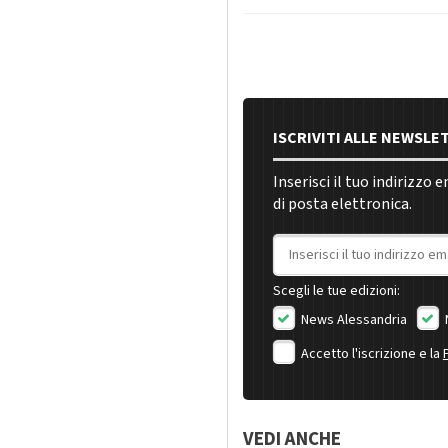
ISCRIVITI ALLE NEWSLE
Inserisci il tuo indirizzo 
di posta elettronica.
Indirizzo email
Scegli le tue edizioni:
News Alessandria
Accetto l'iscrizione e la
VEDI ANCHE