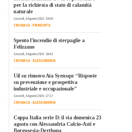
per la richiesta di stato di calamità
naturale
Giovedì, 6 Agosto 2026 - 19:00
CRONACA
-
PIEMONTE
Spento l’incendio di sterpaglie a
Felizzano
Giovedì, 6 Agosto 2026 - 18:41
CRONACA
-
ALESSANDRIA
Uil su rinnovo Aia Syensqo: “Risposte
su prevenzione e prospettiva
industriale e occupazionale”
Giovedì, 6 Agosto 2026 - 17:17
CRONACA
-
ALESSANDRIA
Coppa Italia serie D: il via domenica 23
agosto con Alessandria Calcio-Asti e
Borgosesia-Derthona