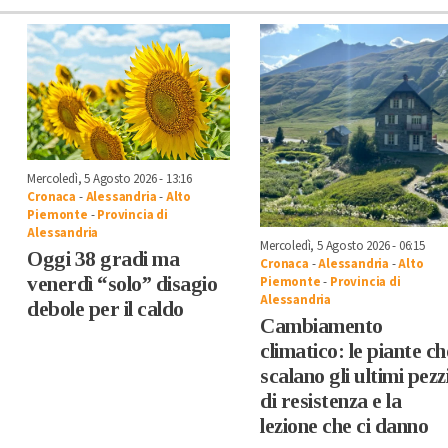
Mercoledì, 5 Agosto 2026 - 13:16
Cronaca
-
Alessandria
-
Alto
Piemonte
-
Provincia di
Alessandria
Mercoledì, 5 Agosto 2026 - 06:15
Oggi 38 gradi ma
Cronaca
-
Alessandria
-
Alto
venerdì “solo” disagio
Piemonte
-
Provincia di
Alessandria
debole per il caldo
Cambiamento
climatico: le piante ch
scalano gli ultimi pezz
di resistenza e la
lezione che ci danno