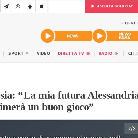
ASCOLTA GOLDPLAY
SCOPRI 
SPORT
VIDEO
DIRETTA TV
RADIO
CIT
esia: “La mia futura Alessandri
rimerà un buon gioco”