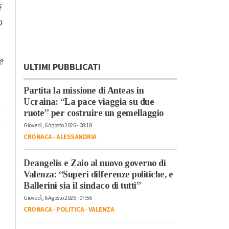
é
o
e
ULTIMI PUBBLICATI
Partita la missione di Anteas in
Ucraina: “La pace viaggia su due
ruote” per costruire un gemellaggio
Giovedì, 6 Agosto 2026 - 08:18
CRONACA
-
ALESSANDRIA
Deangelis e Zaio al nuovo governo di
Valenza: “Superi differenze politiche, e
Ballerini sia il sindaco di tutti”
Giovedì, 6 Agosto 2026 - 07:56
CRONACA
-
POLITICA
-
VALENZA