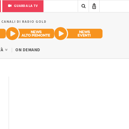
GUARDA LA TV
I CANALI DI RADIO GOLD
TÀ
ON DEMAND