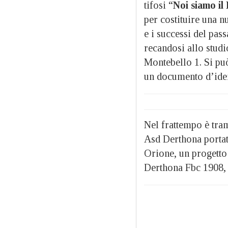
tifosi “
Noi siamo il
per costituire una n
e i successi del pas
recandosi allo stud
Montebello 1. Si pu
un documento d’iden
Nel frattempo è tram
Asd Derthona portat
Orione, un progetto 
Derthona Fbc 1908, l