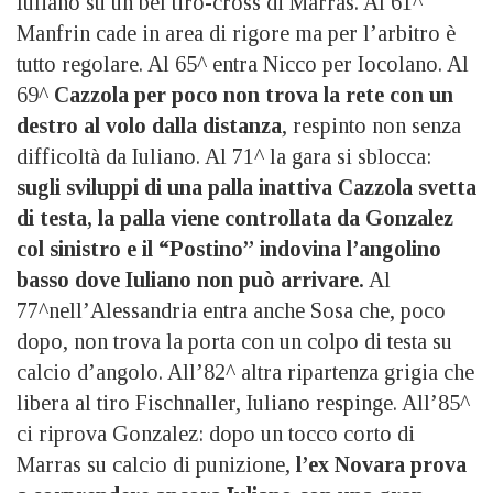
Iuliano su un bel tiro-cross di Marras. Al 61^
Manfrin cade in area di rigore ma per l’arbitro è
tutto regolare. Al 65^ entra Nicco per Iocolano. Al
69^
Cazzola per poco non trova la rete con un
destro al volo dalla distanza
, respinto non senza
difficoltà da Iuliano. Al 71^ la gara si sblocca:
sugli sviluppi di una palla inattiva Cazzola svetta
di testa, la palla viene controllata da Gonzalez
col sinistro e il “Postino” indovina l’angolino
basso dove Iuliano non può arrivare.
Al
77^nell’Alessandria entra anche Sosa che, poco
dopo, non trova la porta con un colpo di testa su
calcio d’angolo. All’82^ altra ripartenza grigia che
libera al tiro Fischnaller, Iuliano respinge. All’85^
ci riprova Gonzalez: dopo un tocco corto di
Marras su calcio di punizione,
l’ex Novara prova