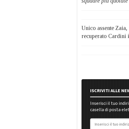
squadre più quotate 
Unico assente Zaia, 
recuperato Cardini i
ISCRIVITI ALLE N
Inserisci il tuo indi
casella di posta ele
Indirizzo email