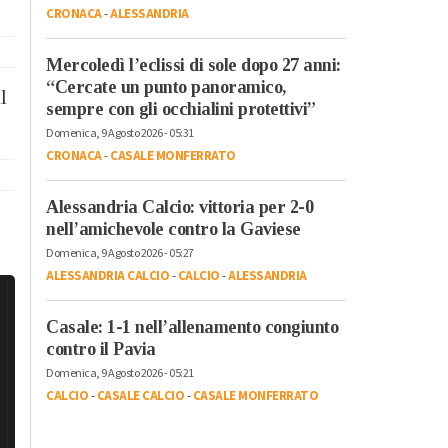
CRONACA
-
ALESSANDRIA
Mercoledì l’eclissi di sole dopo 27 anni:
“Cercate un punto panoramico,
l
sempre con gli occhialini protettivi”
Domenica, 9 Agosto 2026 - 05:31
CRONACA
-
CASALE MONFERRATO
Alessandria Calcio: vittoria per 2-0
nell’amichevole contro la Gaviese
Domenica, 9 Agosto 2026 - 05:27
ALESSANDRIA CALCIO
-
CALCIO
-
ALESSANDRIA
Casale: 1-1 nell’allenamento congiunto
contro il Pavia
Domenica, 9 Agosto 2026 - 05:21
CALCIO
-
CASALE CALCIO
-
CASALE MONFERRATO