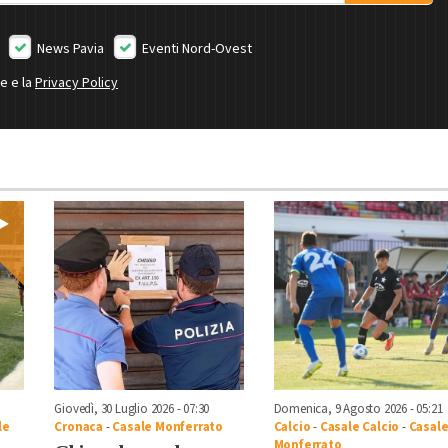
News Pavia
Eventi Nord-Ovest
ne e la
Privacy Policy
Giovedì, 30 Luglio 2026 - 07:30
Domenica, 9 Agosto 2026 - 05:21
le
Cronaca
-
Casale Monferrato
Calcio
-
Casale Calcio
-
Casal
Monferrato