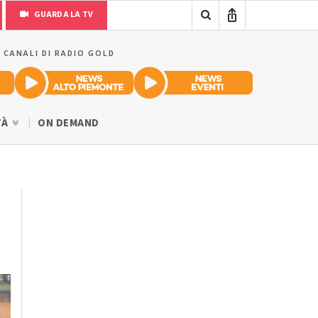
GUARDA LA TV
I CANALI DI RADIO GOLD
TÀ
ON DEMAND