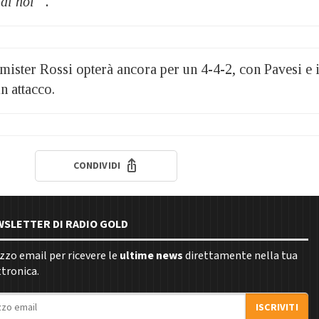
di noi “.
mister Rossi opterà ancora per un 4-4-2, con Pavesi e i
n attacco.
CONDIVIDI
EWSLETTER DI RADIO GOLD
rizzo email per ricevere le
ultime news
direttamente nella tua
ttronica.
ISCRIVITI