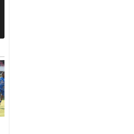
Martedì, 4 Agosto 2026 - 14:19
Giovedì, 30 Luglio 2026 - 12:22
e
Cronaca
-
Casale Monferrato
Alessandria Calcio
-
Basket
-
Junior Casale
-
Sport
-
Casale