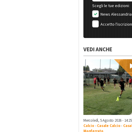
Scegli le tue edizioni:
News Alessandria
Accetto l'iscrizio
VEDI ANCHE
Mercoledì, 5 Agosto 2026 - 14:25
Calcio
-
Casale Calcio
-
Casa
Monferrato