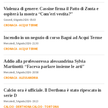
Violenza di genere: Cassine firma il Patto di Zonta e
ospiterà la mostra “Com’eri vestita?”
Giovedì, 6 Agosto 2026 - 05:03
CRONACA
-
ACQUI TERME
Incendio in un negozio di corso Bagni ad Acqui Terme
Mercoledì, 5 Agosto 2026 - 21:30
CRONACA
-
ACQUI TERME
Addio alla professoressa alessandrina Sylvia
Martinotti: “Faceva parlare insieme le arti”
Mercoledì, 5 Agosto 2026 - 20:58
CRONACA
-
ALESSANDRIA
Calcio: ora è ufficiale. Il Derthona è stato ripescato in
serie D
Mercoledì, 5 Agosto 2026 - 19:13
CALCIO
-
DERTHONA CALCIO
-
TORTONA