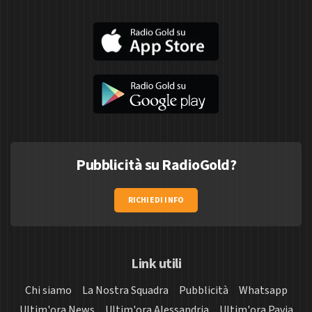
Pubblicità su RadioGold?
RICHIEDI INFO
Link utili
Chi siamo
La Nostra Squadra
Pubblicità
Whatsapp
Ultim'ora News
Ultim'ora Alessandria
Ultim'ora Pavia