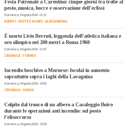
Festa Patronale a Carentino: cinque giorni tra trofie al
pesto, musica, bocce e osservazione dell’eclissi
Domenica, 9 Agosto 2026 - 22:11
EVENTI
-
FESTE E SAGRE
-
ALESSANDRIA
È morto Livio Berruti, leggenda dell’atletica italiana e
oro olimpico nei 200 metri a Roma 1960
Domenica, 9 Agosto 2026 - 21:07
CRONACA
-
TORINO
Incendio boschivo a Mornese: focolai in aumento
soprattutto sopra i laghi della Lavagnina
Domenica, 9 Agosto 2026 - 19:43
CRONACA
-
OVADA
Colpito dal tronco di un albero a Casaleggio Boiro
durante le operazioni anti incendio: sul posto
l’elisoccorso
Domenica, 9 Agosto 2026 - 19:28