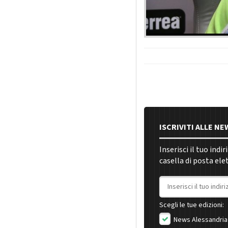
ISCRIVITI ALLE N
Inserisci il tuo indi
casella di posta ele
Indirizzo email
Scegli le tue edizioni:
News Alessandria