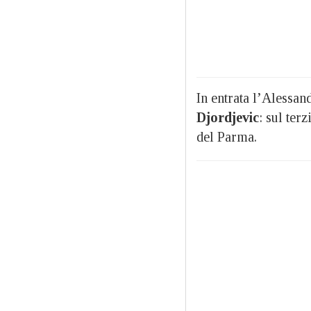
In entrata l’Alessan
Djordjevic
: sul ter
del Parma.