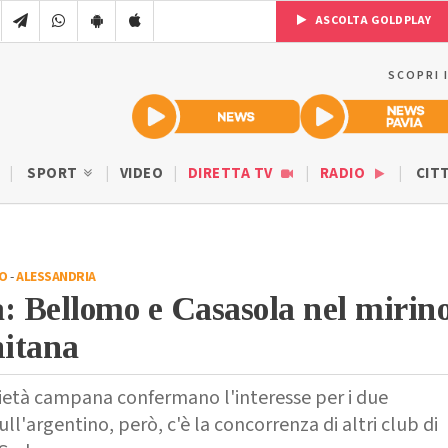
ASCOLTA GOLDPLAY
SCOPRI 
SPORT
VIDEO
DIRETTA TV
RADIO
CIT
IO
-
ALESSANDRIA
: Bellomo e Casasola nel mirin
nitana
ocietà campana confermano l'interesse per i due
Sull'argentino, però, c'è la concorrenza di altri club di