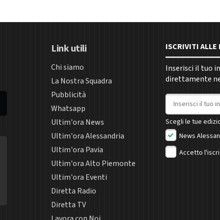
ISCRIVITI ALL
Link utili
Chi siamo
Inserisci il tuo 
direttamente nel
La Nostra Squadra
Pubblicità
Indirizzo email
Whatsapp
Ultim'ora News
Scegli le tue edizio
Ultim'ora Alessandria
News Alessan
Ultim'ora Pavia
Accetto l'iscr
Ultim'ora Alto Piemonte
Ultim'ora Eventi
Diretta Radio
Diretta TV
Lavora con Noi