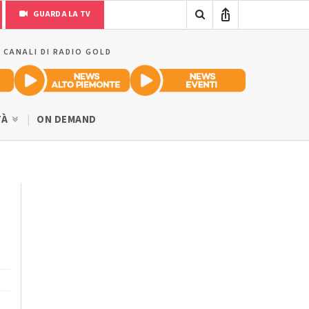
GUARDA LA TV
I CANALI DI RADIO GOLD
TÀ
ON DEMAND