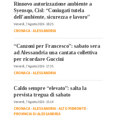
Rinnovo autorizzazione ambiente a
Syensqo, Cisl: “Coniugati tutela
dell’ambiente, sicurezza e lavoro”
Venerdì, 7 Agosto 2026 - 18:25
CRONACA
-
ALESSANDRIA
“Canzoni per Francesco”: sabato sera
ad Alessandria una cantata collettiva
per ricordare Guccini
Venerdì, 7 Agosto 2026 - 17:35
CRONACA
-
ALESSANDRIA
Caldo sempre “elevato”: salta la
prevista tregua di sabato
Venerdì, 7 Agosto 2026 - 15:14
CRONACA
-
ALESSANDRIA
-
ALTO PIEMONTE
-
PROVINCIA DI ALESSANDRIA