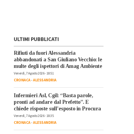
ULTIMI PUBBLICATI
Rifiuti da fuori Alessandria
abbandonati a San Giuliano Vecchio: le
multe degli ispettori di Amag Ambiente
Venerdì, 7 Agosto 2026 - 18:51
CRONACA
-
ALESSANDRIA
Infermieri Asl, Cgil: “Basta parole,
pronti ad andare dal Prefetto”. E
chiede risposte sull’esposto in Procura
Venerdì, 7 Agosto 2026 - 18:35
CRONACA
-
ALESSANDRIA