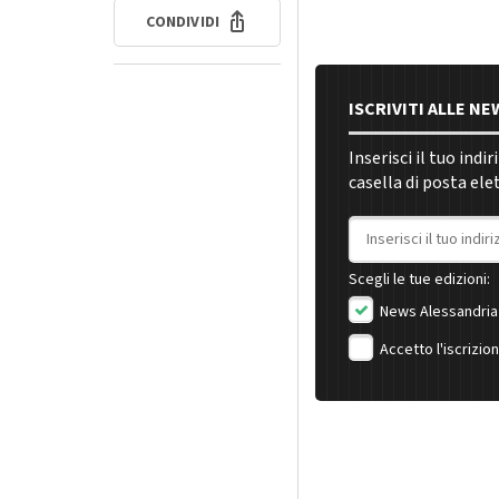
CONDIVIDI
ISCRIVITI ALLE N
Inserisci il tuo indi
casella di posta ele
Indirizzo email
Scegli le tue edizioni:
News Alessandria
Accetto l'iscrizio