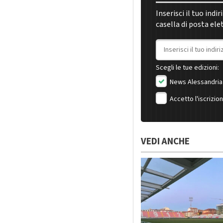
Inserisci il tuo indi
casella di posta ele
Indirizzo email
Scegli le tue edizioni:
News Alessandria
Accetto l'iscrizio
VEDI ANCHE