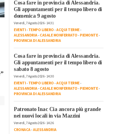
Cosa fare in provincia di Alessandria.
Gli appuntamenti per il tempo libero di
domenica 9 agosto
Lunedì, 3 Agosto 2026 - 09:10
Venerdì, 7 Agosto 2026 - 14:31
Mercoledì, 29 Luglio 2026 - 15:47
Cronaca
-
Alessandria
-
Alto
EVENTI
-
TEMPO LIBERO
-
ACQUI TERME
-
Cronaca
-
Alessandria
Piemonte
-
Provincia di Pavia
ALESSANDRIA
-
CASALE MONFERRATO
-
PIEMONTE
-
Confindustria
PROVINCIA DI ALESSANDRIA
Ancora una
acquista un
settimana di caldo
defibrillatore. 35
Cosa fare in provincia di Alessandria.
sopra la media:
dipendenti hanno
Gli appuntamenti per il tempo libero di
temperature fino a
partecipato a un
sabato 8 agosto
39°
e”
corso per essere
Venerdì, 7 Agosto 2026 - 14:30
sempre pronti
EVENTI
-
TEMPO LIBERO
-
ACQUI TERME
-
ALESSANDRIA
-
CASALE MONFERRATO
-
PIEMONTE
-
PROVINCIA DI ALESSANDRIA
Patronato Inac Cia ancora più grande
nei nuovi locali in via Mazzini
Venerdì, 7 Agosto 2026 - 14:26
CRONACA
-
ALESSANDRIA