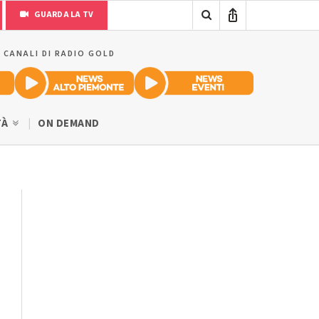
GUARDA LA TV
I CANALI DI RADIO GOLD
TÀ
ON DEMAND