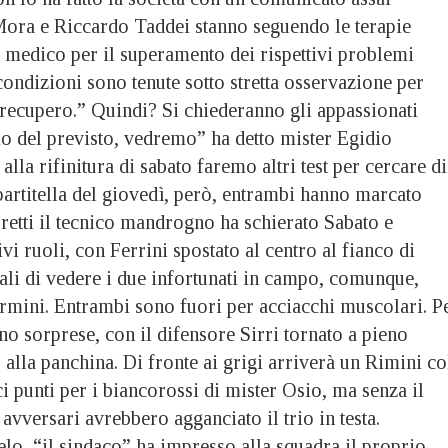
ora e Riccardo Taddei stanno seguendo le terapie
ff medico per il superamento dei rispettivi problemi
ondizioni sono tenute sotto stretta osservazione per
 recupero.” Quindi? Si chiederanno gli appassionati
io del previsto, vedremo” ha detto mister Egidio
lla rifinitura di sabato faremo altri test per cercare di
partitella del giovedì, però, entrambi hanno marcato
rretti il tecnico mandrogno ha schierato Sabato e
tivi ruoli, con Ferrini spostato al centro al fianco di
ali di vedere i due infortunati in campo, comunque,
ermini. Entrambi sono fuori per acciacchi muscolari. P
nno sorprese, con il difensore Sirri tornato a pieno
alla panchina. Di fronte ai grigi arriverà un Rimini co
i punti per i biancorossi di mister Osio, ma senza il
 avversari avrebbero agganciato il trio in testa.
lo, “il sindaco” ha impresso alla squadra il proprio