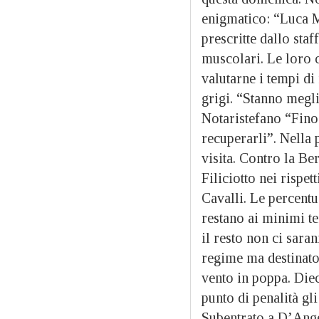
enigmatico: “
Luca M
prescritte dallo sta
muscolari. Le loro c
valutarne i tempi di
grigi. “Stanno megl
Notaristefano “Fino a
recuperarli”. Nella 
visita. Contro la Be
Filiciotto nei rispet
Cavalli. Le percentu
restano ai minimi t
il resto non ci sara
regime ma destinato 
vento in poppa. Diec
punto di penalità gli
Subentrato a D’Ange