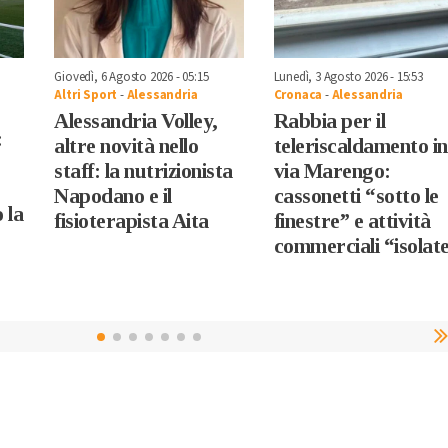
Giovedì, 6 Agosto 2026 - 05:15
Lunedì, 3 Agosto 2026 - 15:53
Altri Sport
-
Alessandria
Cronaca
-
Alessandria
Alessandria Volley,
Rabbia per il
:
altre novità nello
teleriscaldamento in
staff: la nutrizionista
via Marengo:
Napodano e il
cassonetti “sotto le
 la
fisioterapista Aita
finestre” e attività
commerciali “isolat