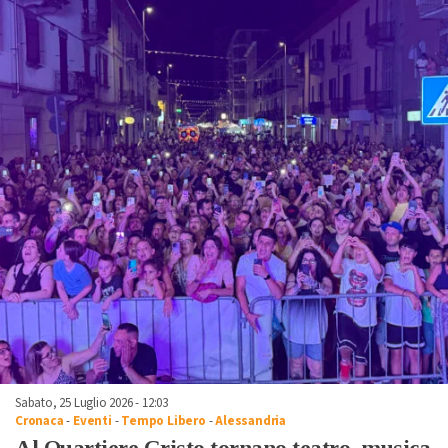
Sabato, 25 Luglio 2026 - 12:03
Cronaca
-
Eventi
-
Tempo Libero
-
Alessandria