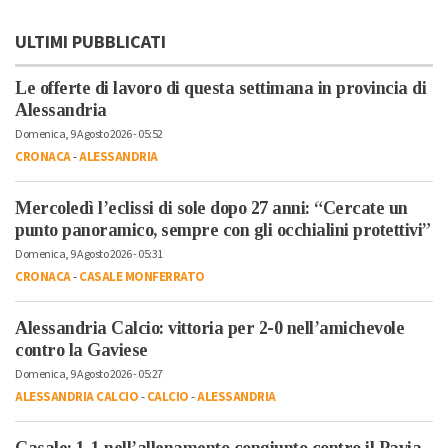
ULTIMI PUBBLICATI
Le offerte di lavoro di questa settimana in provincia di
Alessandria
Domenica, 9 Agosto 2026 - 05:52
CRONACA
-
ALESSANDRIA
Mercoledì l’eclissi di sole dopo 27 anni: “Cercate un
punto panoramico, sempre con gli occhialini protettivi”
Domenica, 9 Agosto 2026 - 05:31
CRONACA
-
CASALE MONFERRATO
Alessandria Calcio: vittoria per 2-0 nell’amichevole
contro la Gaviese
Domenica, 9 Agosto 2026 - 05:27
ALESSANDRIA CALCIO
-
CALCIO
-
ALESSANDRIA
Casale: 1-1 nell’allenamento congiunto contro il Pavia