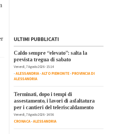
n
er
ULTIMI PUBBLICATI
Caldo sempre “elevato”: salta la
prevista tregua di sabato
Venerdì, 7 Agosto 2026 - 15:14
-
ALESSANDRIA
-
ALTO PIEMONTE
-
PROVINCIA DI
ALESSANDRIA
Terminati, dopo i tempi di
assestamento, i lavori di asfaltatura
per i cantieri del teleriscaldamento
Venerdì, 7 Agosto 2026 - 14:56
CRONACA
-
ALESSANDRIA