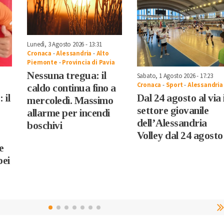
Lunedì, 3 Agosto 2026 - 13:31
Cronaca
-
Alessandria
-
Alto
Piemonte
-
Provincia di Pavia
Nessuna tregua: il
Sabato, 1 Agosto 2026 - 17:23
Cronaca
-
Sport
-
Alessandria
caldo continua fino a
 il
Dal 24 agosto al via i
mercoledì. Massimo
settore giovanile
allarme per incendi
dell’Alessandria
boschivi
Volley dal 24 agosto
e
pei