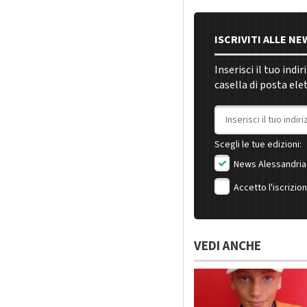
ISCRIVITI ALLE N
Inserisci il tuo indi
casella di posta ele
Indirizzo email
Scegli le tue edizioni:
News Alessandria
Accetto l'iscrizio
VEDI ANCHE