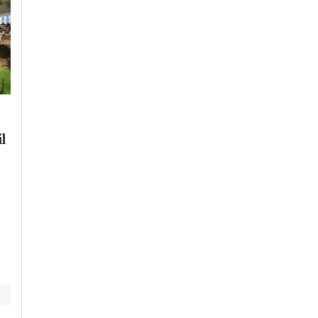
Lunedì, 3 Agosto 2026 - 16:52
Lunedì, 3 Agosto 2026 - 17:51
Cronaca
-
Alessandria
-
Biella
-
Cronaca
-
Alessandria
Novara
l
Alla Scuola di Polizia
Polizia Locale: in
di Alessandria la
Piemonte il primo
consegna degli
gruppo di unità
alamari agli allievi
cinofile a valenza
agenti del 233° corso
regionale