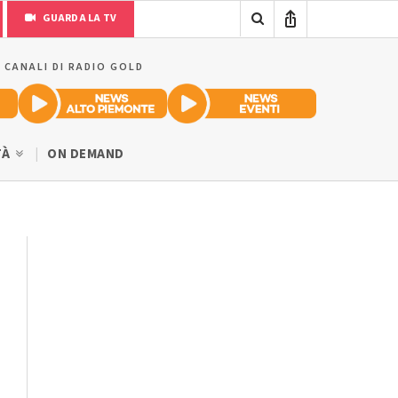
GUARDA LA TV
I CANALI DI RADIO GOLD
TÀ
ON DEMAND