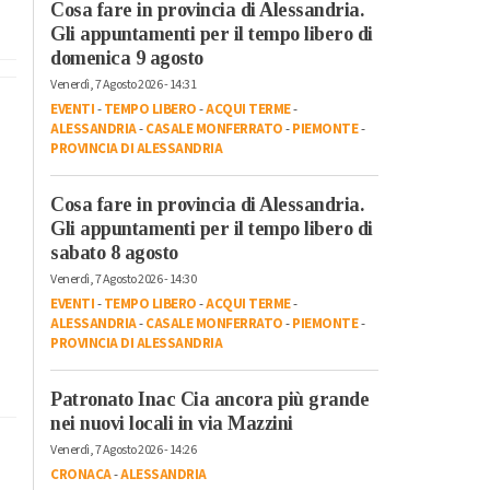
Cosa fare in provincia di Alessandria.
Gli appuntamenti per il tempo libero di
domenica 9 agosto
Venerdì, 7 Agosto 2026 - 14:31
EVENTI
-
TEMPO LIBERO
-
ACQUI TERME
-
ALESSANDRIA
-
CASALE MONFERRATO
-
PIEMONTE
-
PROVINCIA DI ALESSANDRIA
Cosa fare in provincia di Alessandria.
Gli appuntamenti per il tempo libero di
sabato 8 agosto
Venerdì, 7 Agosto 2026 - 14:30
EVENTI
-
TEMPO LIBERO
-
ACQUI TERME
-
ALESSANDRIA
-
CASALE MONFERRATO
-
PIEMONTE
-
PROVINCIA DI ALESSANDRIA
Patronato Inac Cia ancora più grande
nei nuovi locali in via Mazzini
Venerdì, 7 Agosto 2026 - 14:26
CRONACA
-
ALESSANDRIA