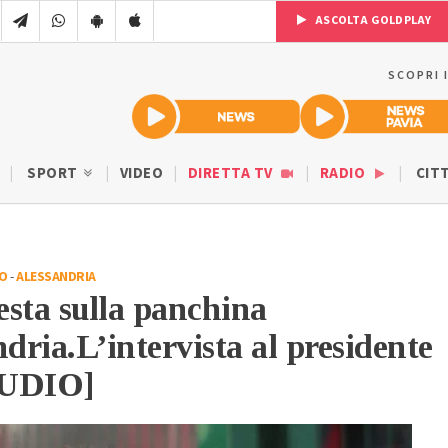
ASCOLTA GOLDPLAY
SCOPRI 
SPORT
VIDEO
DIRETTA TV
RADIO
CIT
IO
-
ALESSANDRIA
sta sulla panchina
ndria.L’intervista al presidente
AUDIO]