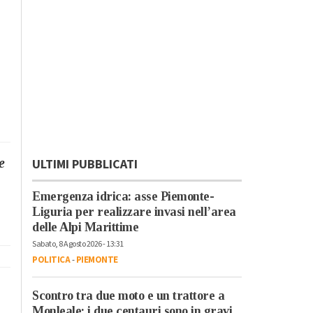
e
ULTIMI PUBBLICATI
Emergenza idrica: asse Piemonte-
Liguria per realizzare invasi nell’area
delle Alpi Marittime
Sabato, 8 Agosto 2026 - 13:31
POLITICA
-
PIEMONTE
Scontro tra due moto e un trattore a
Monleale: i due centauri sono in gravi