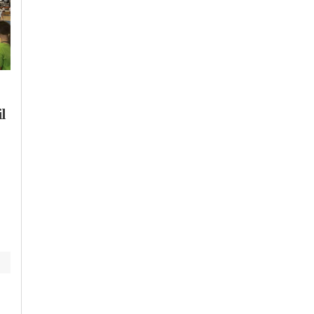
Lunedì, 3 Agosto 2026 - 12:27
Martedì, 28 Luglio 2026 - 13:09
Cronaca
-
Alessandria
Cronaca
-
Alessandria
-
Alto
Piemonte
-
Provincia di
l
Anche i canadair per
Alessandria
soffocare il rogo di
In Piemonte nasce il
Mornese
primo gruppo di
unità cinofile della
Polizia locale a
valenza regionale