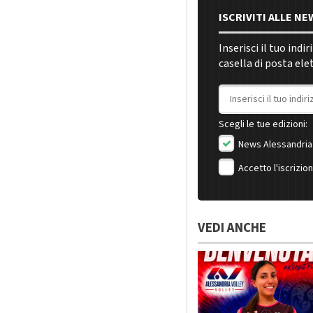
ISCRIVITI ALLE N
Inserisci il tuo indi
casella di posta ele
Indirizzo email
Scegli le tue edizioni:
News Alessandria
Accetto l'iscrizio
VEDI ANCHE