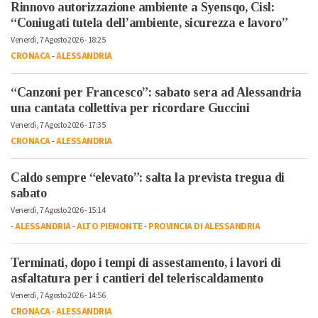
Rinnovo autorizzazione ambiente a Syensqo, Cisl:
“Coniugati tutela dell’ambiente, sicurezza e lavoro”
Venerdì, 7 Agosto 2026 - 18:25
CRONACA
-
ALESSANDRIA
“Canzoni per Francesco”: sabato sera ad Alessandria
una cantata collettiva per ricordare Guccini
Venerdì, 7 Agosto 2026 - 17:35
CRONACA
-
ALESSANDRIA
Caldo sempre “elevato”: salta la prevista tregua di
sabato
Venerdì, 7 Agosto 2026 - 15:14
-
ALESSANDRIA
-
ALTO PIEMONTE
-
PROVINCIA DI ALESSANDRIA
Terminati, dopo i tempi di assestamento, i lavori di
asfaltatura per i cantieri del teleriscaldamento
Venerdì, 7 Agosto 2026 - 14:56
CRONACA
-
ALESSANDRIA