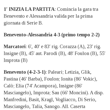
1′ INIZIA LA PARTITA
: Comincia la gara tra
Benevento e Alessandria valida per la prima
giornata di Serie B.
Benevento-Alessandria 4-3 (primo tempo 2-2)
Marcatori
: 6′, 40′ e 83′ rig. Corazza (A), 23′ rig.
Insigne (B), 45′ aut. Parodi (B), 48′ Foulon (B), 55′
Improta (B)
Benevento (4-2-3-1)
:
Paleari; Letizia,
Glik,
Pastina (46′ Barba),
Foulon;
Ionita (86′ Vokic),
Calò; Elia (74′ Acampora), Insigne (86′
Masciangelo),
Improta;
Sau (66′ Moncini). A
disp.
Manfredini,
Basit, K
ragl,
Vogliacco, Di Serio,
Masciangelo,
Talia,
Sanogo. All. Caserta