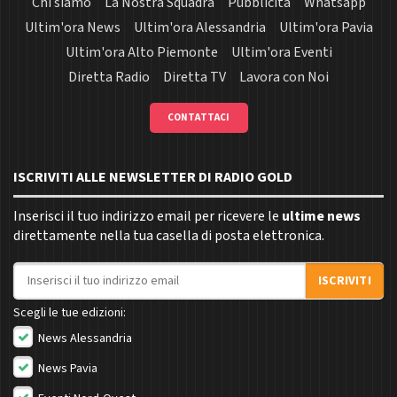
Chi siamo
La Nostra Squadra
Pubblicità
Whatsapp
Ultim'ora News
Ultim'ora Alessandria
Ultim'ora Pavia
Ultim'ora Alto Piemonte
Ultim'ora Eventi
Diretta Radio
Diretta TV
Lavora con Noi
CONTATTACI
ISCRIVITI ALLE NEWSLETTER DI RADIO GOLD
Inserisci il tuo indirizzo email per ricevere le
ultime news
direttamente nella tua casella di posta elettronica.
Indirizzo email
ISCRIVITI
Scegli le tue edizioni:
News Alessandria
News Pavia