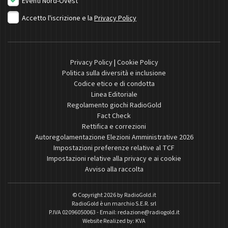
Eventi Nord-Ovest
Accetto l'iscrizione e la
Privacy Policy
Privacy Policy
|
Cookie Policy
Politica sulla diversità e inclusione
Codice etico e di condotta
Linea Editoriale
Regolamento giochi RadioGold
Fact Check
Rettifica e correzioni
Autoregolamentazione Elezioni Amministrative 2026
Impostazioni preferenze relative al TCF
Impostazioni relative alla privacy e ai cookie
Avviso alla raccolta
© Copyright 2026 by
RadioGold.it
RadioGold è un marchio S.E.R. srl
P.IVA 02096050063 - Email:
redazione@radiogold.it
Website Realized by:
KVA