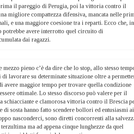
ma il pareggio di Perugia, poi la vittoria contro il
na migliore compattezza difensiva, mancata nelle pri
nali, e una maggiore coesione tra i reparti. Ecco che, in
p potrebbe avere interrotto quel circuito di
cumulata dai ragazzi.
e mezzo pieno c’è da dire che lo stop, allo stesso temp
 di lavorare su determinate situazione oltre a permette
 di avere maggior tempo per trovare quella condizione
essere ottimale. Lo stesso discorso può valere per il
 schiacciante e clamorosa vittoria contro il Brescia p
e di sosta hanno fatto scendere bollori ed entusiasmi ai
roppo nasconderci, sono diretti concorrenti alla salvezz
ì terzultima ma ad appena cinque lunghezze da quel