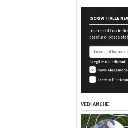
ISCRIVITI ALLE N
Inserisci il tuo indi
casella di posta ele
Indirizzo email
Scegli le tue edizioni:
News Alessandria
Accetto l'iscrizio
VEDI ANCHE