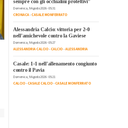
sempre con gli occhialini protettivi”
Domenica, 9 Agosto 2026 - 05:31
CRONACA
-
CASALE MONFERRATO
Alessandria Calcio: vittoria per 2-0
nell’amichevole contro la Gaviese
Domenica, 9 Agosto 2026 - 05:27
Martedì, 4 Agosto 2026 - 17:16
Mercoledì, 29 Luglio 2026 - 08:40
ALESSANDRIA CALCIO
-
CALCIO
-
ALESSANDRIA
Cronaca
-
Alessandria
Cronaca
-
Alessandria
Oggi è uno spettro
Un giorno da
Casale: 1-1 nell’allenamento congiunto
d’archeologia
Carabinieri: i ragazzi
contro il Pavia
industriale ma ecco
del campo scuola
Domenica, 9 Agosto 2026 - 05:21
com’era lo
estivo al Comando di
CALCIO
-
CASALE CALCIO
-
CASALE MONFERRATO
zuccherificio quando
Alessandria
funzionava