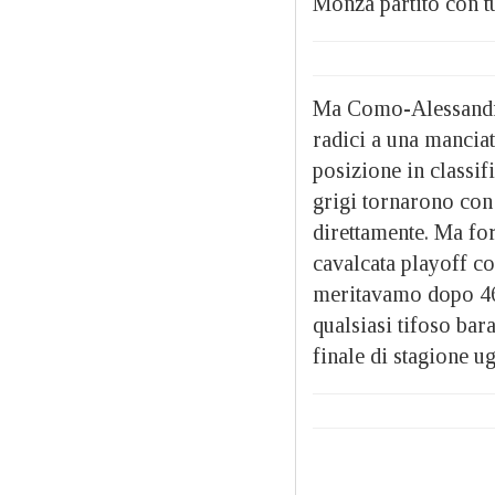
Monza partito con tu
Ma Como-Alessandria
radici a una manciat
posizione in classif
grigi tornarono con
direttamente. Ma fors
cavalcata playoff co
meritavamo dopo 46 
qualsiasi tifoso bar
finale di stagione u