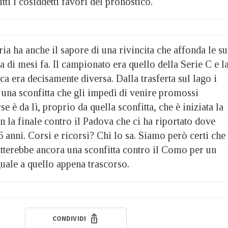
tti i cosiddetti favori del pronostico.
 ha anche il sapore di una rivincita che affonda le su
a di mesi fa. Il campionato era quello della Serie C e l
ica era decisamente diversa. Dalla trasferta sul lago i
 una sconfitta che gli impedì di venire promossi
e è da lì, proprio da quella sconfitta, che è iniziata la
n la finale contro il Padova che ci ha riportato dove
anni. Corsi e ricorsi? Chi lo sa. Siamo però certi che
atterebbe ancora una sconfitta contro il Como per un
guale a quello appena trascorso.
CONDIVIDI