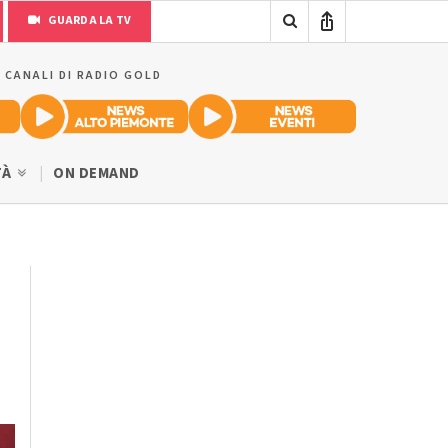
GUARDA LA TV
I CANALI DI RADIO GOLD
TÀ
ON DEMAND