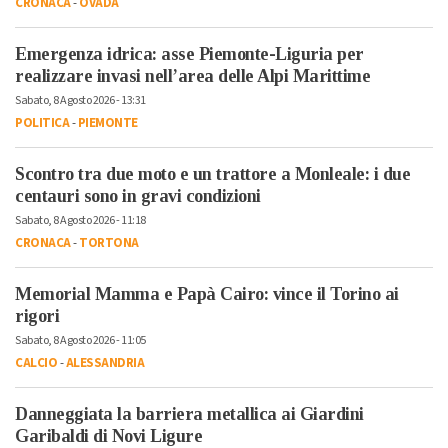
CRONACA
-
OVADA
Emergenza idrica: asse Piemonte-Liguria per
realizzare invasi nell’area delle Alpi Marittime
Sabato, 8 Agosto 2026 - 13:31
POLITICA
-
PIEMONTE
Scontro tra due moto e un trattore a Monleale: i due
centauri sono in gravi condizioni
Sabato, 8 Agosto 2026 - 11:18
CRONACA
-
TORTONA
Memorial Mamma e Papà Cairo: vince il Torino ai
rigori
Sabato, 8 Agosto 2026 - 11:05
CALCIO
-
ALESSANDRIA
Danneggiata la barriera metallica ai Giardini
Garibaldi di Novi Ligure