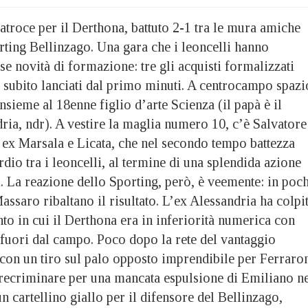
oce per il Derthona, battuto 2-1 tra le mura amiche
rting Bellinzago. Una gara che i leoncelli hanno
se novità di formazione: tre gli acquisti formalizzati
e subito lanciati dal primo minuti. A centrocampo spazi
insieme al 18enne figlio d’arte Scienza (il papà è il
ria, ndr). A vestire la maglia numero 10, c’è Salvatore
ex Marsala e Licata, che nel secondo tempo battezza
rdio tra i leoncelli, al termine di una splendida azione
. La reazione dello Sporting, però, è veemente: in poch
ssaro ribaltano il risultato. L’ex Alessandria ha colpi
to in cui il Derthona era in inferiorità numerica con
 fuori dal campo. Poco dopo la rete del vantaggio
con un tiro sul palo opposto imprendibile per Ferraron
 recriminare per una mancata espulsione di Emiliano n
 cartellino giallo per il difensore del Bellinzago,