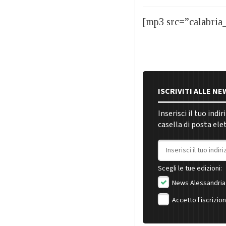
[mp3 src=”calabria
ISCRIVITI ALLE N
Inserisci il tuo indi
casella di posta ele
Indirizzo email
Scegli le tue edizioni:
News Alessandria
Accetto l'iscrizio