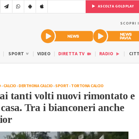
ASCOLTA GOLDPLAY
SCOPRI 
SPORT
VIDEO
DIRETTA TV
RADIO
CIT
O
-
CALCIO
-
DERTHONA CALCIO
-
SPORT
-
TORTONA CALCIO
i tanti volti nuovi rimontato e
n casa. Tra i bianconeri anche
ior