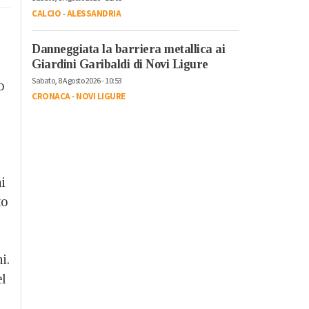
CALCIO
-
ALESSANDRIA
Danneggiata la barriera metallica ai
Giardini Garibaldi di Novi Ligure
Sabato, 8 Agosto 2026 - 10:53
o
CRONACA
-
NOVI LIGURE
i
to
i.
el