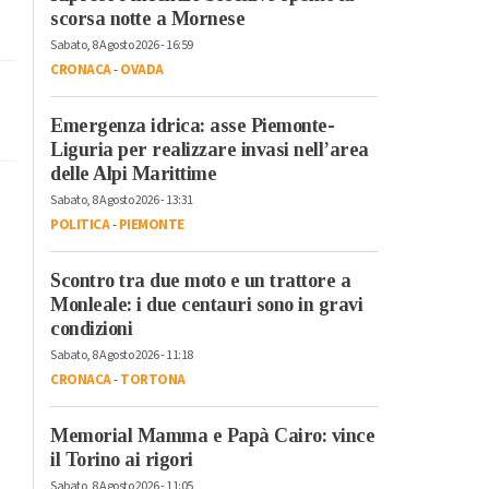
scorsa notte a Mornese
Sabato, 8 Agosto 2026 - 16:59
CRONACA
-
OVADA
Emergenza idrica: asse Piemonte-
Liguria per realizzare invasi nell’area
delle Alpi Marittime
Sabato, 8 Agosto 2026 - 13:31
POLITICA
-
PIEMONTE
Scontro tra due moto e un trattore a
Monleale: i due centauri sono in gravi
condizioni
Sabato, 8 Agosto 2026 - 11:18
CRONACA
-
TORTONA
Memorial Mamma e Papà Cairo: vince
il Torino ai rigori
Sabato, 8 Agosto 2026 - 11:05