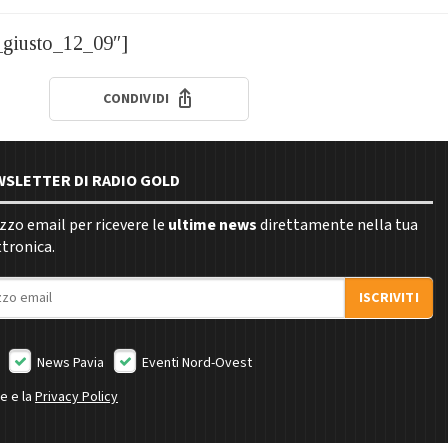
_giusto_12_09″]
CONDIVIDI
EWSLETTER DI RADIO GOLD
rizzo email per ricevere le
ultime news
direttamente nella tua
ttronica.
ISCRIVITI
News Pavia
Eventi Nord-Ovest
ne e la
Privacy Policy