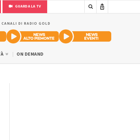
GUARDA LA TV
I CANALI DI RADIO GOLD
TÀ
ON DEMAND