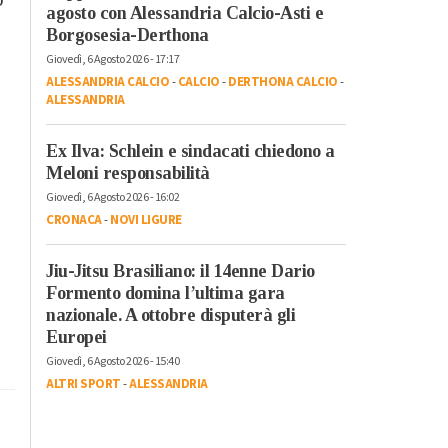
agosto con Alessandria Calcio-Asti e
Borgosesia-Derthona
Giovedì, 6 Agosto 2026 - 17:17
ALESSANDRIA CALCIO
-
CALCIO
-
DERTHONA CALCIO
-
ALESSANDRIA
Ex Ilva: Schlein e sindacati chiedono a
Meloni responsabilità
Giovedì, 6 Agosto 2026 - 16:02
CRONACA
-
NOVI LIGURE
Jiu-Jitsu Brasiliano: il 14enne Dario
Formento domina l’ultima gara
nazionale. A ottobre disputerà gli
Europei
Giovedì, 6 Agosto 2026 - 15:40
ALTRI SPORT
-
ALESSANDRIA