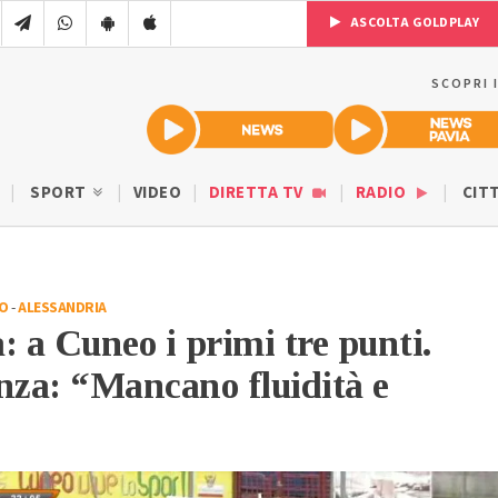
ASCOLTA GOLDPLAY
SCOPRI 
SPORT
VIDEO
DIRETTA TV
RADIO
CIT
IO
-
ALESSANDRIA
: a Cuneo i primi tre punti.
nza: “Mancano fluidità e