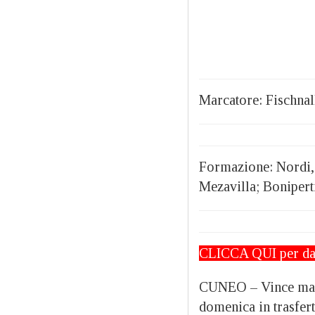
Marcatore: Fischnal
Formazione: Nordi, 
Mezavilla; Bonipert
CLICCA QUI
per da
CUNEO – Vince ma a
domenica in trasfert