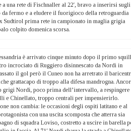
 a una rete di Fischnaller al 22′, bravo a inserirsi sugli
o da fermo e a eludere il fuorigioco della retroguardia
x Sudtirol prima rete in campionato in maglia grigia
palo colpito domenica scorsa.
essandria è arrivato cinque minuto dopo il primo squil
tro incrociato di Ruggiero disinnescato da Nordi in
assato il gol però il Cuneo non ha arretrato il baricent
che grattacapo di troppo alla difesa mandrogna. Anco
 grigi Nordi, poco prima dell’intervallo, a respingere 
li e Chinellato, troppo centrali per impensierirlo.
ione non cambia: le occasioni degli ospiti latitano e al
rotagonista con una uscita scomposta che atterra sia
gno di squadra Loviso, costretto a uscire in barella p
glio in faccia. Al 71′ Nordi sbarra la strada a Chinellat