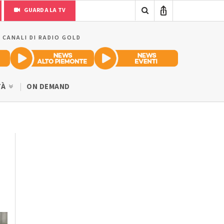
GUARDA LA TV
I CANALI DI RADIO GOLD
TÀ
ON DEMAND