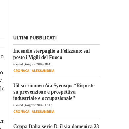
ULTIMI PUBBLICATI
Incendio sterpaglie a Felizzano: sul
lo
posto i Vigili del Fuoco
Giovedì, 6 Agosto 2026 - 18:41
CRONACA
-
ALESSANDRIA
ro
ra
Uil su rinnovo Aia Syensqo: “Risposte
le
su prevenzione e prospettiva
industriale e occupazionale”
Giovedì, 6 Agosto 2026 - 17:17
CRONACA
-
ALESSANDRIA
er
Coppa Italia serie D: il via domenica 23
o