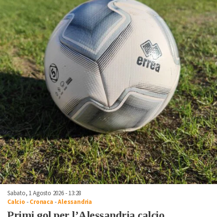
Sabato, 1 Agosto 2026 - 13:28
Calcio
-
Cronaca
-
Alessandria
Primi gol per l’Alessandria calcio