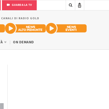
GUARDA LA TV
I CANALI DI RADIO GOLD
TÀ
ON DEMAND