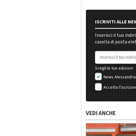
ISCRIVITI ALLE N
Inserisci il tuo indi
casella di posta ele
Indirizzo email
Scegli le tue edizioni:
News Alessandria
Accetto l'iscrizio
VEDI ANCHE