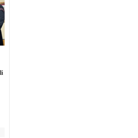
Venerdì, 24 Luglio 2026 - 21:39
Martedì, 4 Agosto 2026 - 09:49
Cronaca
-
Alessandria
Cronaca
-
Alessandria
“Siamo tutti Fakir”:
Giuramento Allievi
li
in piazza della
Polizia di Stato: da
Libertà ad
Campobasso
Alessandria il
collegamento anche
presidio per il 42enne
con Alessandria
morto a Bologna