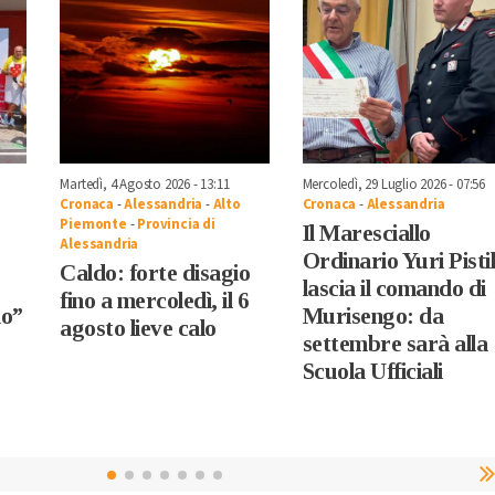
Martedì, 4 Agosto 2026 - 13:11
Mercoledì, 29 Luglio 2026 - 07:56
Cronaca
-
Alessandria
-
Alto
Cronaca
-
Alessandria
Piemonte
-
Provincia di
Il Maresciallo
Alessandria
Ordinario Yuri Pistil
Caldo: forte disagio
lascia il comando di
fino a mercoledì, il 6
no”
Murisengo: da
agosto lieve calo
settembre sarà alla
Scuola Ufficiali