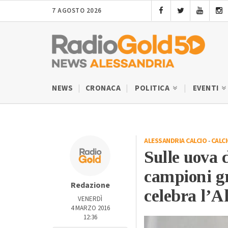
7 AGOSTO 2026
NEWS
CRONACA
POLITICA
EVENTI
ALESSANDRIA CALCIO
-
CALC
Sulle uova 
campioni gr
Redazione
celebra l’A
VENERDÌ
4 MARZO 2016
12:36