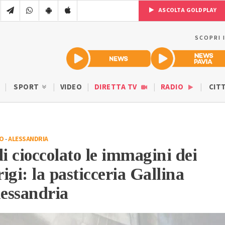
ASCOLTA GOLDPLAY
SCOPRI 
SPORT
VIDEO
DIRETTA TV
RADIO
CIT
IO
-
ALESSANDRIA
di cioccolato le immagini dei
igi: la pasticceria Gallina
lessandria