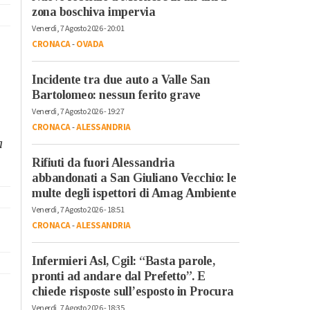
zona boschiva impervia
Venerdì, 7 Agosto 2026 - 20:01
CRONACA
-
OVADA
Incidente tra due auto a Valle San
Bartolomeo: nessun ferito grave
Venerdì, 7 Agosto 2026 - 19:27
CRONACA
-
ALESSANDRIA
a
Rifiuti da fuori Alessandria
abbandonati a San Giuliano Vecchio: le
multe degli ispettori di Amag Ambiente
Venerdì, 7 Agosto 2026 - 18:51
CRONACA
-
ALESSANDRIA
Infermieri Asl, Cgil: “Basta parole,
pronti ad andare dal Prefetto”. E
chiede risposte sull’esposto in Procura
Venerdì, 7 Agosto 2026 - 18:35