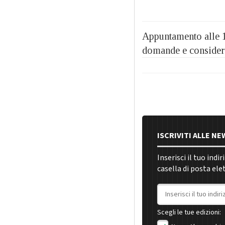
Appuntamento alle 1
domande e considera
ISCRIVITI ALLE N
Inserisci il tuo indi
casella di posta ele
Indirizzo email
Scegli le tue edizioni: