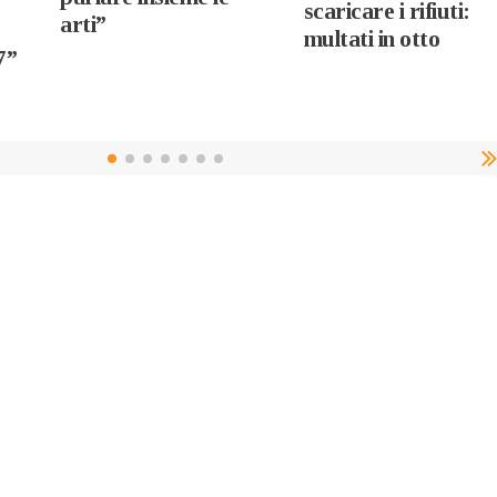
scaricare i rifiuti:
arti”
multati in otto
7”