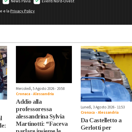
News Pavia
Eventi Nord-Ovest
ne e la
Privacy Policy
Mercoledì, 5 Agosto 2026 - 20:58
Cronaca
-
Alessandria
Addio alla
Lunedì, 3 Agosto 2026 - 11:53
professoressa
Cronaca
-
Alessandria
alessandrina Sylvia
l
Da Castelletto a
Martinotti: “Faceva
de:
Gerlotti per
parlare insieme le