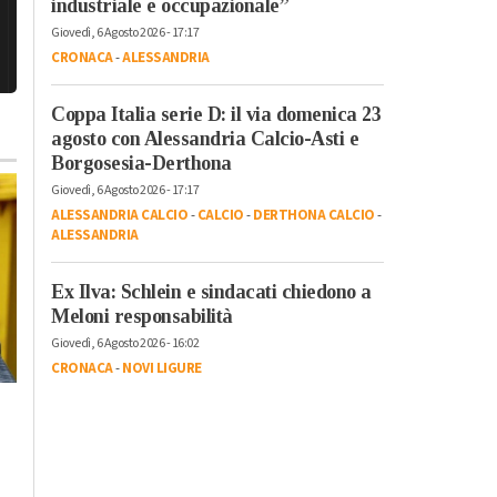
industriale e occupazionale”
Giovedì, 6 Agosto 2026 - 17:17
CRONACA
-
ALESSANDRIA
Coppa Italia serie D: il via domenica 23
agosto con Alessandria Calcio-Asti e
Borgosesia-Derthona
Giovedì, 6 Agosto 2026 - 17:17
ALESSANDRIA CALCIO
-
CALCIO
-
DERTHONA CALCIO
-
ALESSANDRIA
Ex Ilva: Schlein e sindacati chiedono a
Meloni responsabilità
Giovedì, 6 Agosto 2026 - 16:02
Venerdì, 31 Luglio 2026 - 12:09
CRONACA
-
NOVI LIGURE
Cronaca
-
Alessandria
Da giugno 20 multe
Lunedì, 3 Agosto 2026 - 09:10
Cronaca
-
Alessandria
-
Alto
per i furbetti della
Piemonte
-
Provincia di Pavia
spazzatura.
Ancora una
Abonante: “Controlli