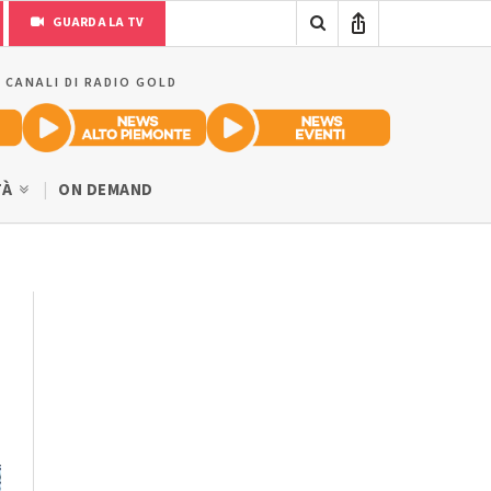
GUARDA LA TV
I CANALI DI RADIO GOLD
TÀ
ON DEMAND