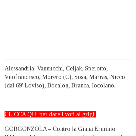
Alessandria: Vannucchi, Celjak, Sperotto,
Vitofrancrsco, Morero (C), Sosa, Marras, Nicco
(dal 69′ Loviso), Bocalon, Branca, Iocolano.
CLICCA QUI
per dare i voti ai grigi
GORGONZOLA – Contro la Giana Erminio