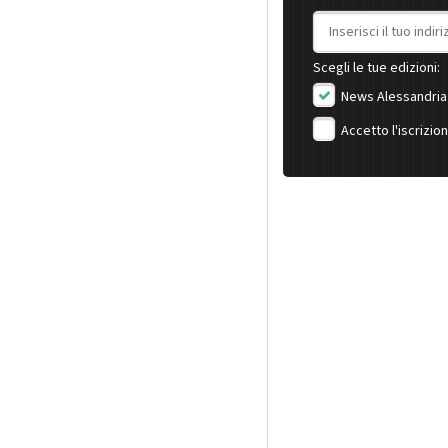
Indirizzo email
Scegli le tue edizioni:
News Alessandria
Accetto l'iscrizio