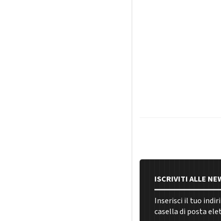
ISCRIVITI ALLE N
Inserisci il tuo indi
casella di posta ele