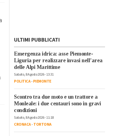
a
ULTIMI PUBBLICATI
Emergenza idrica: asse Piemonte-
Liguria per realizzare invasi nell’area
delle Alpi Marittime
Sabato, 8 Agosto 2026 - 13:31
a
POLITICA
-
PIEMONTE
Scontro tra due moto e un trattore a
Monleale: i due centauri sono in gravi
condizioni
Sabato, 8 Agosto 2026 - 11:18
CRONACA
-
TORTONA