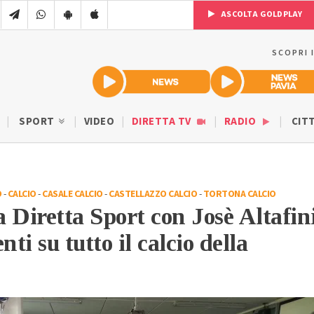
ASCOLTA GOLDPLAY
SCOPRI 
SPORT
VIDEO
DIRETTA TV
RADIO
CIT
O
-
CALCIO
-
CASALE CALCIO
-
CASTELLAZZO CALCIO
-
TORTONA CALCIO
 Diretta Sport con Josè Altafin
i su tutto il calcio della