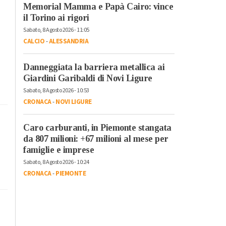
Memorial Mamma e Papà Cairo: vince
il Torino ai rigori
Sabato, 8 Agosto 2026 - 11:05
CALCIO
-
ALESSANDRIA
Danneggiata la barriera metallica ai
Giardini Garibaldi di Novi Ligure
Sabato, 8 Agosto 2026 - 10:53
CRONACA
-
NOVI LIGURE
Caro carburanti, in Piemonte stangata
da 807 milioni: +67 milioni al mese per
famiglie e imprese
Sabato, 8 Agosto 2026 - 10:24
CRONACA
-
PIEMONTE