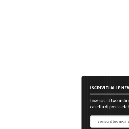
ISCRIVITI ALLE N
Inserisci il tuo indi
casella di posta ele
Indirizzo email