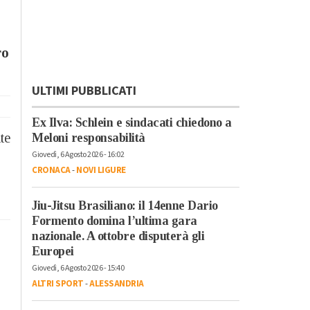
ro
ULTIMI PUBBLICATI
Ex Ilva: Schlein e sindacati chiedono a
te
Meloni responsabilità
Giovedì, 6 Agosto 2026 - 16:02
CRONACA
-
NOVI LIGURE
Jiu-Jitsu Brasiliano: il 14enne Dario
Formento domina l’ultima gara
nazionale. A ottobre disputerà gli
Europei
Giovedì, 6 Agosto 2026 - 15:40
ALTRI SPORT
-
ALESSANDRIA