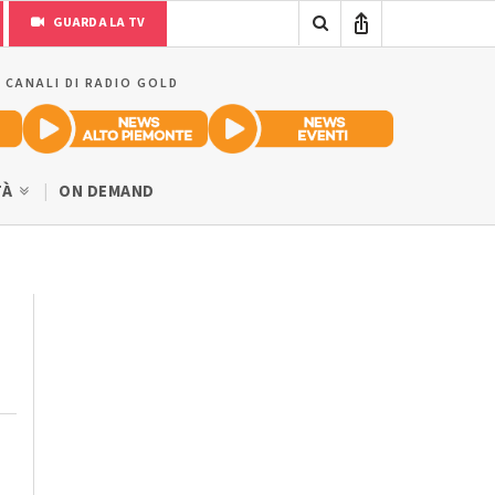
GUARDA LA TV
I CANALI DI RADIO GOLD
TÀ
ON DEMAND