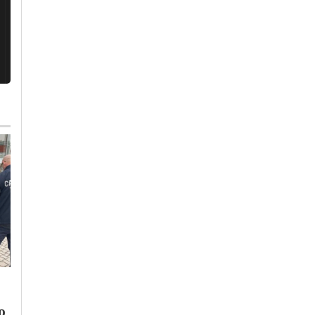
Venerdì, 31 Luglio 2026 - 10:07
Cronaca
-
Alessandria
-
Alto
Piemonte
-
Provincia di
Alessandria
-
Provincia di Pavia
Lunedì, 3 Agosto 2026 - 13:46
Benzina a un passo
Cronaca
-
Alessandria
dai 2 euro e gasolio
Chiuso un
o
torna a salire