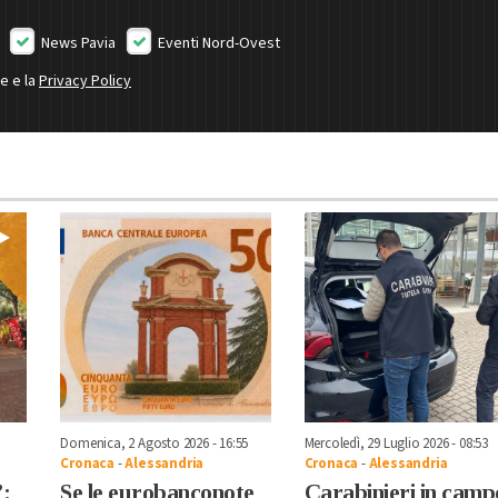
News Pavia
Eventi Nord-Ovest
ne e la
Privacy Policy
Domenica, 2 Agosto 2026 - 16:55
Mercoledì, 29 Luglio 2026 - 08:53
Cronaca
-
Alessandria
Cronaca
-
Alessandria
”:
Se le eurobanconote
Carabinieri in camp