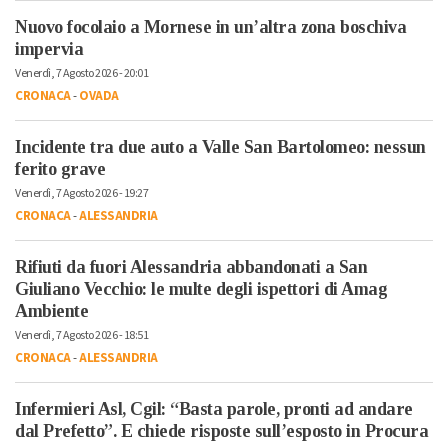
Nuovo focolaio a Mornese in un’altra zona boschiva
impervia
Venerdì, 7 Agosto 2026 - 20:01
CRONACA
-
OVADA
Incidente tra due auto a Valle San Bartolomeo: nessun
ferito grave
Venerdì, 7 Agosto 2026 - 19:27
CRONACA
-
ALESSANDRIA
Rifiuti da fuori Alessandria abbandonati a San
Giuliano Vecchio: le multe degli ispettori di Amag
Ambiente
Venerdì, 7 Agosto 2026 - 18:51
CRONACA
-
ALESSANDRIA
Infermieri Asl, Cgil: “Basta parole, pronti ad andare
dal Prefetto”. E chiede risposte sull’esposto in Procura