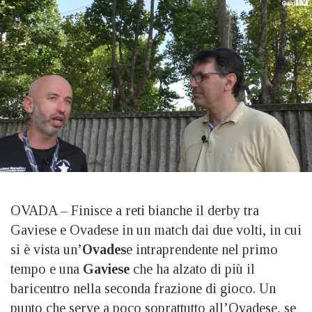
OVADA – Finisce a reti bianche il derby tra
Gaviese e Ovadese in un match dai due volti, in cui
si è vista un’
Ovades
e intraprendente nel primo
tempo e una
Gaviese
che ha alzato di più il
baricentro nella seconda frazione di gioco. Un
punto che serve a poco soprattutto all’Ovadese, se