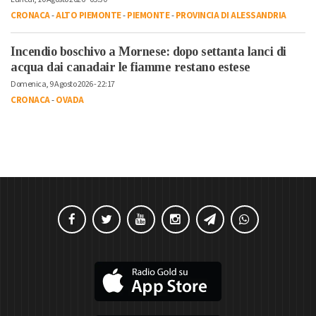
CRONACA
-
ALTO PIEMONTE
-
PIEMONTE
-
PROVINCIA DI ALESSANDRIA
Incendio boschivo a Mornese: dopo settanta lanci di
acqua dai canadair le fiamme restano estese
Domenica, 9 Agosto 2026 - 22:17
CRONACA
-
OVADA