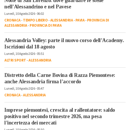
Notte di San Lorenzo: dove guardare le stelle
nell’Alessandrino e nel Pavese
Lunedì, 10 Agosto 2026 - 06:02
CRONACA
-
TEMPO LIBERO
-
ALESSANDRIA
-
PAVIA
-
PROVINCIA DI
ALESSANDRIA
-
PROVINCIA DI PAVIA
Alessandria Volley: parte il nuovo corso dell’Academy.
Iscrizioni dal 18 agosto
Lunedì, 10 Agosto 2026 - 05:51
ALTRI SPORT
-
ALESSANDRIA
Distretto della Carne Bovina di Razza Piemontese:
anche Alessandria firma l’accordo
Lunedì, 10 Agosto 2026 - 05:47
CRONACA
-
ALESSANDRIA
Imprese piemontesi, crescita al rallentatore: saldo
positivo nel secondo trimestre 2026, ma pesa
l’incertezza dei mercati
Lunedì, 10 Agosto 2026 - 05:30