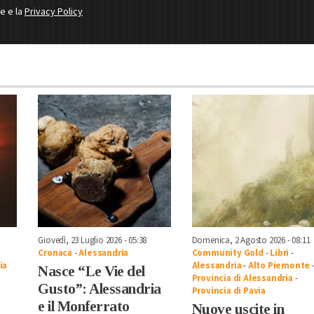
ne e la
Privacy Policy
Giovedì, 23 Luglio 2026 - 05:38
Domenica, 2 Agosto 2026 - 08:11
Cronaca
-
Alessandria
Community Gold
-
Libri
-
ia
Alessandria
-
Alto Piemonte
Nasce “Le Vie del
Provincia di Alessandria
-
Gusto”: Alessandria
Provincia di Pavia
e il Monferrato
Nuove uscite in