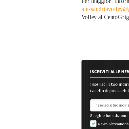
Per maggiori inform
alessandriavolley
Volley al CentoGrig
ISCRIVITI ALLE N
Inserisci il tuo indi
casella di posta ele
Indirizzo email
Scegli le tue edizioni:
News Alessandria