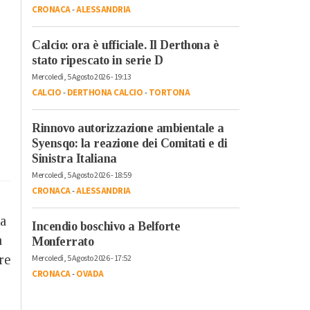
CRONACA
-
ALESSANDRIA
Calcio: ora è ufficiale. Il Derthona è
stato ripescato in serie D
Mercoledì, 5 Agosto 2026 - 19:13
CALCIO
-
DERTHONA CALCIO
-
TORTONA
Rinnovo autorizzazione ambientale a
Syensqo: la reazione dei Comitati e di
Sinistra Italiana
Mercoledì, 5 Agosto 2026 - 18:59
CRONACA
-
ALESSANDRIA
ta
Incendio boschivo a Belforte
a
Monferrato
re
Mercoledì, 5 Agosto 2026 - 17:52
CRONACA
-
OVADA