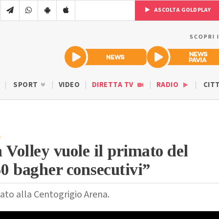
ASCOLTA GOLDPLAY
SCOPRI 
SPORT
VIDEO
DIRETTA TV
RADIO
CIT
A
 Volley vuole il primato del
0 bagher consecutivi”
o alla Centogrigio Arena.