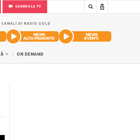
GUARDA LA TV
I CANALI DI RADIO GOLD
TÀ
ON DEMAND