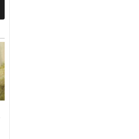
Martedì, 4 Agosto 2026 - 09:49
Martedì, 4 Agosto 2026 - 15:34
Cronaca
-
Alessandria
Altri Sport
-
Alessandria
-
Giuramento Allievi
Alessandria Volley:
Polizia di Stato: da
su Radio Gold la
Campobasso
diretta di tutte le