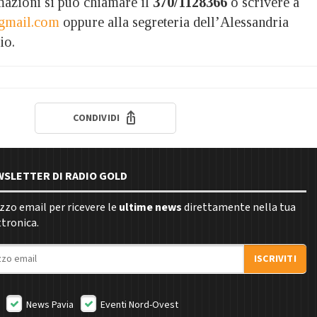
azioni si può chiamare il
370/1128366
o scrivere a
@gmail.com
oppure alla segreteria dell’Alessandria
io.
CONDIVIDI
EWSLETTER DI RADIO GOLD
rizzo email per ricevere le
ultime news
direttamente nella tua
ttronica.
ISCRIVITI
News Pavia
Eventi Nord-Ovest