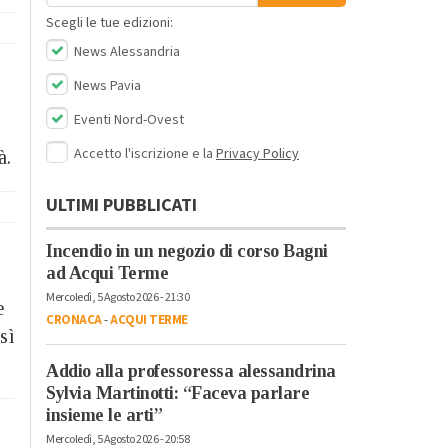
Scegli le tue edizioni:
News Alessandria
News Pavia
Eventi Nord-Ovest
Accetto l'iscrizione e la
Privacy Policy
à.
ULTIMI PUBBLICATI
Incendio in un negozio di corso Bagni
ad Acqui Terme
Mercoledì, 5 Agosto 2026 - 21:30
e
CRONACA
-
ACQUI TERME
sì
Addio alla professoressa alessandrina
Sylvia Martinotti: “Faceva parlare
insieme le arti”
Mercoledì, 5 Agosto 2026 - 20:58