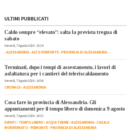
ULTIMI PUBBLICATI
Caldo sempre “elevato”: salta la prevista tregua di
sabato
Venerdì, 7 Agosto 2026 - 15:14
-
ALESSANDRIA
-
ALTO PIEMONTE
-
PROVINCIA DI ALESSANDRIA
Terminati, dopo i tempi di assestamento, i lavori di
asfaltatura per i cantieri del teleriscaldamento
Venerdì, 7 Agosto 2026 - 14:56
CRONACA
-
ALESSANDRIA
Cosa fare in provincia di Alessandria. Gli
appuntamenti per il tempo libero di domenica 9 agosto
Venerdì, 7 Agosto 2026 - 14:31
EVENTI
-
TEMPO LIBERO
-
ACQUI TERME
-
ALESSANDRIA
-
CASALE
MONFERRATO
-
PIEMONTE
-
PROVINCIA DI ALESSANDRIA