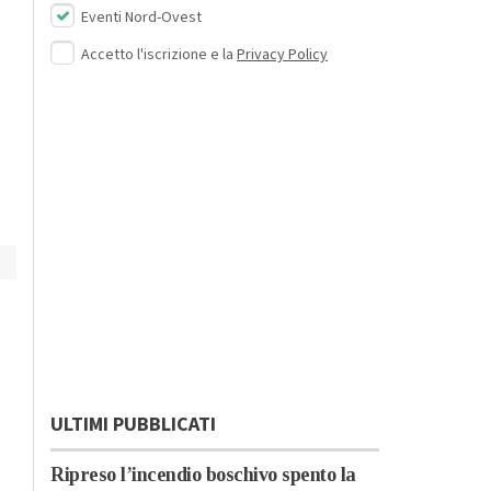
:
Piemonte
Alessandria
Eventi Nord-Ovest
Inizia domenica 9
Tornano sole e caldo:
Accetto l'iscrizione e la
Privacy Policy
agosto il Festival
da martedì
“Corti, Colline,
temperature oltre i
Comunità e…”
35 gradi
ULTIMI PUBBLICATI
Ripreso l’incendio boschivo spento la