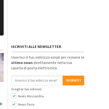
ISCRIVITI ALLE NEWSLETTER
Inserisci il tuo indirizzo email per ricevere le
ultime news
direttamente nella tua
casella di posta elettronica.
Indirizzo email
ISCRIVITI
Scegli le tue edizioni:
News Alessandria
Mercoledì, 5 Agosto 2026 - 07:30
Eventi
-
Il Bello del Monferrato
a
Domenica, 26 Luglio 2026 - 13:29
News Pavia
Speciali
-
Tempo Libero
-
Asti
-
-
Piemonte
-
Provincia di