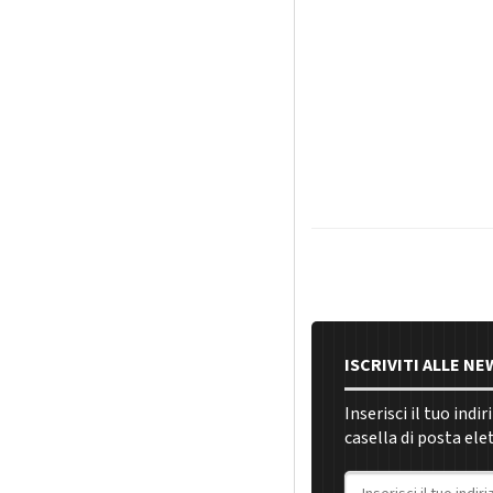
ISCRIVITI ALLE N
Inserisci il tuo indi
casella di posta ele
Indirizzo email