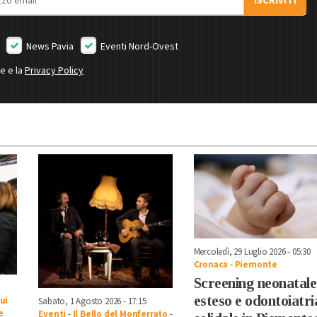
ISCRIVITI
News Pavia
Eventi Nord-Ovest
ne e la
Privacy Policy
Mercoledì, 29 Luglio 2026 - 05:30
Cronaca
-
Piemonte
Screening neonatale
esteso e odontoiatri
ui
Sabato, 1 Agosto 2026 - 17:15
e
Eventi
-
Il Bello del Monferrato
-