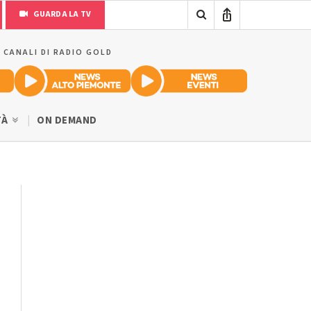
GUARDA LA TV
I CANALI DI RADIO GOLD
TÀ
ON DEMAND