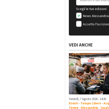
Scegli le tue edizioni:
News Alessandria
Accetto l'iscrizio
VEDI ANCHE
Venerdì, 7 Agosto 2026 - 14:30
Eventi
-
Tempo Libero
-
Acq
Terme
-
Alessandria
-
Casal