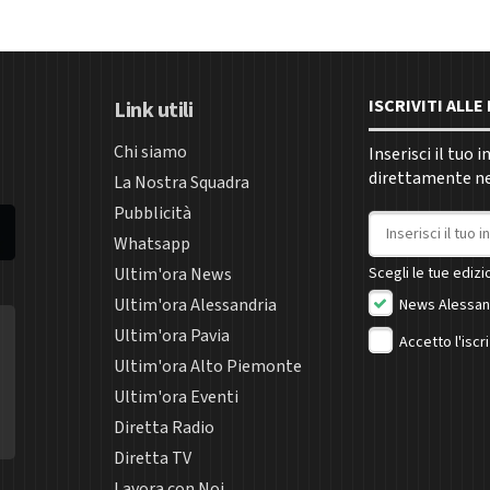
ISCRIVITI ALL
Link utili
Chi siamo
Inserisci il tuo 
direttamente nel
La Nostra Squadra
Pubblicità
Indirizzo email
Whatsapp
Ultim'ora News
Scegli le tue edizio
Ultim'ora Alessandria
News Alessan
Ultim'ora Pavia
Accetto l'iscr
Ultim'ora Alto Piemonte
Ultim'ora Eventi
Diretta Radio
Diretta TV
Lavora con Noi