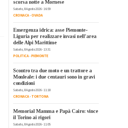
scorsa notte a Mornese
Sabato, 8 Agosto 2026 - 16:59
CRONACA
-
OVADA
Emergenza idrica: asse Piemonte-
Liguria per realizzare invasi nell’area
delle Alpi Marittime
Sabato, 8 Agosto 2026 - 13:31
POLITICA
-
PIEMONTE
Scontro tra due moto e un trattore a
Monleale: i due centauri sono in gravi
condizioni
Sabato, 8 Agosto 2026 - 11:18
CRONACA
-
TORTONA
Memorial Mamma e Papà Cairo: vince
il Torino ai rigori
Sabato, 8 Agosto 2026 - 11:05