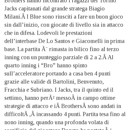
Brothers hanno incontrato i ragazzi del Torino
Jacks capitanati dal grande stratega Biagio
Milani.Â I Blue sono riusciti a fare un buon gioco
sin dall’inizio, con giocate di livello sia in attacco
che in difesa. Lodevoli le prestazioni
dell’interbase De Lo Santos e Giacomelli in prima
base. La partita Ã¨ rimasta in bilico fino al terzo
inning con un punteggio parziale di 2 a 2.Â Al
quarto inning i “Bro” hanno spinto
sull’acceleratore portando a casa ben 4 punti
grazie alle valide di Bartolini, Benvenuto,
Fracchia e Subriano. I Jacks, tra il quinto ed il
settimo, hanno perÃ² messoÂ in campo ottime
strategie di attacco e iÂ BrothersÂ sono andati in
difficoltÃ ,Â incassando 4 punti. Partita tesa fino al
nono inning, quando una profonda volata di