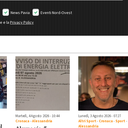
News Pavia
Eventi Nord-Ovest
ne e la
Privacy Policy
Martedì, 4 Agosto 2026 - 10:44
Lunedì, 3 Agosto 2026 - 07:27
Cronaca
-
Alessandria
Altri Sport
-
Cronaca
-
Sport
-
l
Alessandria