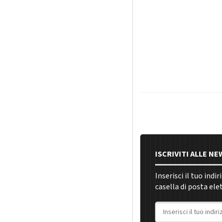
ISCRIVITI ALLE N
Inserisci il tuo indi
casella di posta ele
Indirizzo email