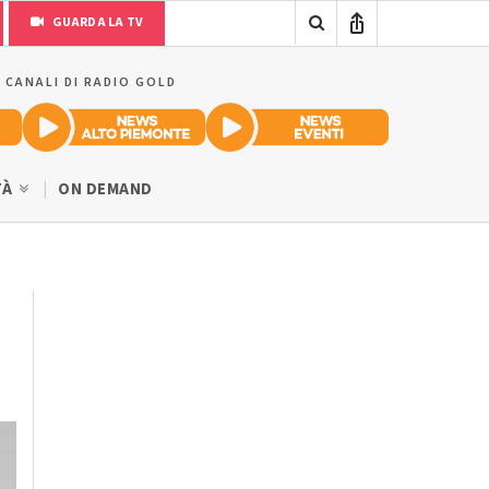
GUARDA LA TV
I CANALI DI RADIO GOLD
TÀ
ON DEMAND