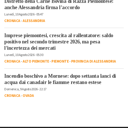
Distretto della Carne Bovina di Razza Piemontese:
anche Alessandria firma l’accordo
Lunedì, 10 Agosto 2026 - 05:47
CRONACA
-
ALESSANDRIA
Imprese piemontesi, crescita al rallentatore: saldo
positivo nel secondo trimestre 2026, ma pesa
l’incertezza dei mercati
Lunedì, 10 Agosto 2026 - 05:30
CRONACA
-
ALTO PIEMONTE
-
PIEMONTE
-
PROVINCIA DI ALESSANDRIA
Incendio boschivo a Mornese: dopo settanta lanci di
acqua dai canadair le fiamme restano estese
Domenica, 9 Agosto 2026 - 22:17
CRONACA
-
OVADA