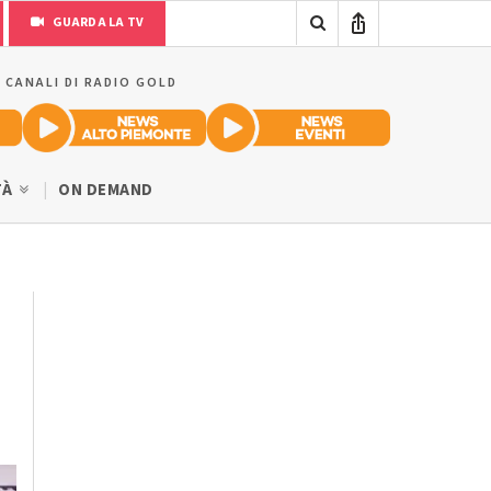
GUARDA LA TV
I CANALI DI RADIO GOLD
TÀ
ON DEMAND