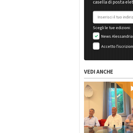
casella di posta ele
Indirizzo email
Scegli le tue edizioni:
News Alessandria
Accetto l'iscrizio
VEDI ANCHE