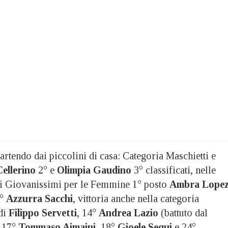
partendo dai piccolini di casa: Categoria Maschietti e
ellerino
2° e
Olimpia Gaudino
3° classificati, nelle
 ai Giovanissimi per le Femmine 1° posto
Ambra Lope
6°
Azzurra Sacchi
, vittoria anche nella categoria
di
Filippo Servetti
, 14°
Andrea Lazio
(battuto dal
, 17°
Tommaso Aimaini
, 18°
Gioele Sequi
e 24°