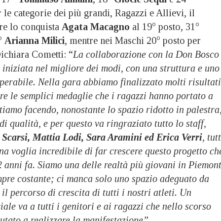
r le categorie dei più grandi, Ragazzi e Allievi, il
re lo conquista
Agata Macagno
al 19° posto, 31°
°
Arianna Milici
, mentre nei Maschi 20° posto per
Dichiara Cometti: “
La collaborazione con la Don Bosco
 iniziata nel migliore dei modi, con una struttura e uno
perabile. Nella gara abbiamo finalizzato molti risultati
re le semplici medaglie che i ragazzi hanno portato a
stiamo facendo, nonostante lo spazio ridotto in palestra
i qualità, e per questo va ringraziato tutto lo staff,
Scarsi, Mattia Lodi, Sara Aramini ed Erica Verri
, tutt
a voglia incredibile di far crescere questo progetto ch
2 anni fa. Siamo una delle realtà più giovani in Piemont
mpre costante; ci manca solo uno spazio adeguato da
il percorso di crescita di tutti i nostri atleti. Un
ale va a tutti i genitori e ai ragazzi che nello scorso
utato a realizzare la manifestazione”.