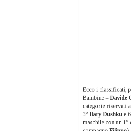
Ecco i classificati, 
Bambine –
Davide C
categorie riservati
3°
Ilary Dushku
e 
maschile con un 1° 
compagno
Filippo
)