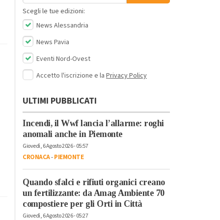
Scegli le tue edizioni:
News Alessandria
News Pavia
Eventi Nord-Ovest
Accetto l'iscrizione e la
Privacy Policy
ULTIMI PUBBLICATI
Incendi, il Wwf lancia l’allarme: roghi
anomali anche in Piemonte
Giovedì, 6 Agosto 2026 - 05:57
CRONACA
-
PIEMONTE
Quando sfalci e rifiuti organici creano
un fertilizzante: da Amag Ambiente 70
compostiere per gli Orti in Città
Giovedì, 6 Agosto 2026 - 05:27