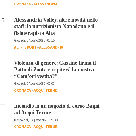
CRONACA
-
ALESSANDRIA
15
Alessandria Volley, altre novità nello
staff: la nutrizionista Napodano e il
fisioterapista Aita
Giovedì, 6 Agosto 2026 - 05:15
ALTRI SPORT
-
ALESSANDRIA
Violenza di genere: Cassine firma il
Patto di Zonta e ospiterà la mostra
“Com’eri vestita?”
Giovedì, 6 Agosto 2026 - 05:03
CRONACA
-
ACQUI TERME
Incendio in un negozio di corso Bagni
ad Acqui Terme
Mercoledì, 5 Agosto 2026 - 21:30
CRONACA
-
ACQUI TERME