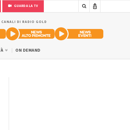
GUARDA LA TV
I CANALI DI RADIO GOLD
TÀ
ON DEMAND