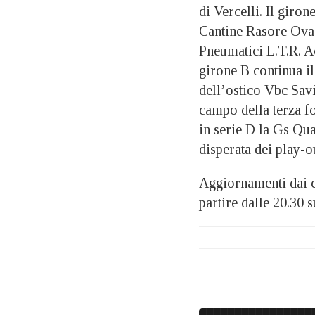
di Vercelli. Il giro
Cantine Rasore Ovad
Pneumatici L.T.R. Ac
girone B continua il
dell’ostico Vbc Savi
campo della terza f
in serie D la Gs Qua
disperata dei play-ou
Aggiornamenti dai c
partire dalle 20.30