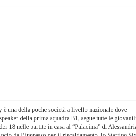
 è una della poche società a livello nazionale dove
speaker della prima squadra B1, segue tutte le giovanil
der 18 nelle partite in casa al “Palacima” di Alessandri
ncio dell’ingresso per il riscaldamento, lo Starting Si