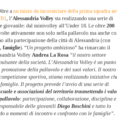
tre a
un inizio da incorniciare della prima squadra ne
 B1
, l’
Alessandria Volley
sta realizzando una serie di
ore giovanile: dal minivolley all’Under 18. Le oltre
200
olte attivamente non solo nella pallavolo ma anche co
no alla partecipazione della città di Alessandria (con
, famiglie
). “
Un progetto ambizioso
” ha rimarcato il
ssandria Volley
Andrea La Rosa
“il nostro settore
 pulsante della società. L’Alessandria Volley è un punto
a promozione della pallavolo e dei suoi valori. Il nostro
competizione sportiva, stiamo realizzando iniziative ch
 famiglie. Il progetto prevede l’avvio di una serie di
cuole e associazioni del territorio trasmettendo i valo
pallavolo
: partecipazione, collaborazione, disciplina e
responsabile delle giovanili
Diego Boschini
e tutto lo
do a momenti di incontro e confronto con le famiglie”.