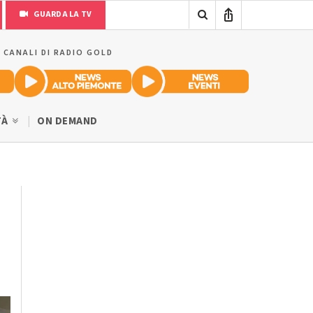
GUARDA LA TV
I CANALI DI RADIO GOLD
TÀ
ON DEMAND