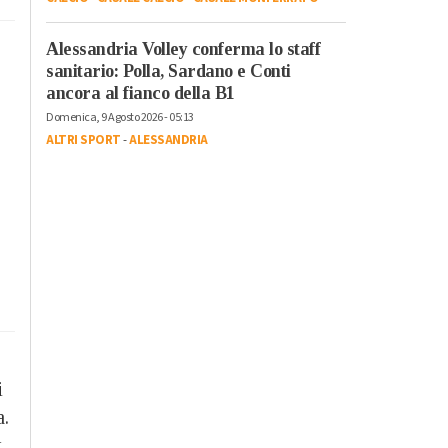
Alessandria Volley conferma lo staff
sanitario: Polla, Sardano e Conti
ancora al fianco della B1
Domenica, 9 Agosto 2026 - 05:13
ALTRI SPORT
-
ALESSANDRIA
i
a.
x