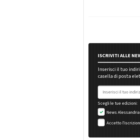
ISCRIVITI ALLE N
Inserisci il tuo indi
casella di posta ele
Indirizzo email
Scegli le tue edizioni:
News Alessandria
Accetto l'iscrizio