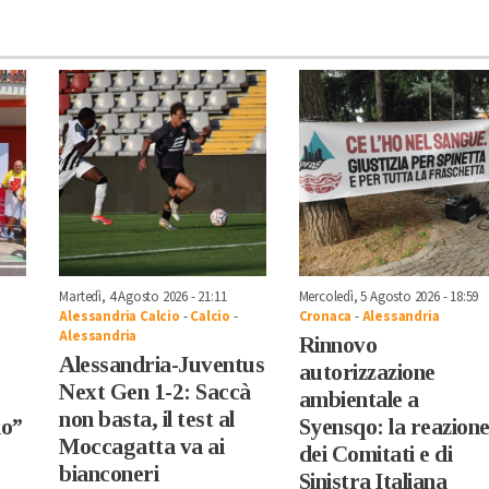
Martedì, 4 Agosto 2026 - 21:11
Mercoledì, 5 Agosto 2026 - 18:59
Alessandria Calcio
-
Calcio
-
Cronaca
-
Alessandria
Alessandria
Rinnovo
Alessandria-Juventus
autorizzazione
Next Gen 1-2: Saccà
ambientale a
non basta, il test al
no”
Syensqo: la reazion
Moccagatta va ai
dei Comitati e di
bianconeri
Sinistra Italiana