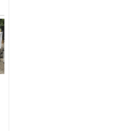
Giovedì, 30 Luglio 2026 - 12:58
Venerdì, 7 Agosto 2026 - 18:51
Cronaca
-
Alessandria
-
Alto
Cronaca
-
Alessandria
Piemonte
Rifiuti da fuori
Oggi bollino rosso
Alessandria
nell’Alessandrino:
abbandonati a San
previsti 38 gradi
e
Giuliano Vecchio: le
multe degli ispettori
di Amag Ambiente