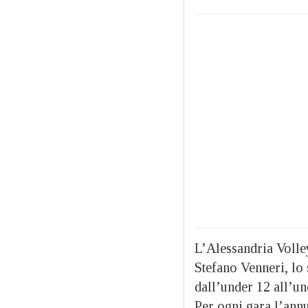
L’Alessandria Volley
Stefano Venneri, lo 
dall’under 12 all’un
Per ogni gara l’annu