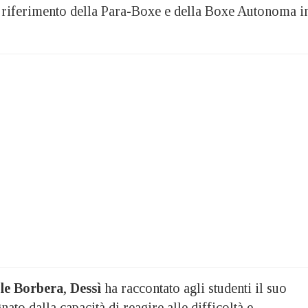
i riferimento della Para-Boxe e della Boxe Autonoma i
le Borbera
,
Dessì
ha raccontato agli studenti il suo
nato dalla capacità di reagire alle difficoltà e