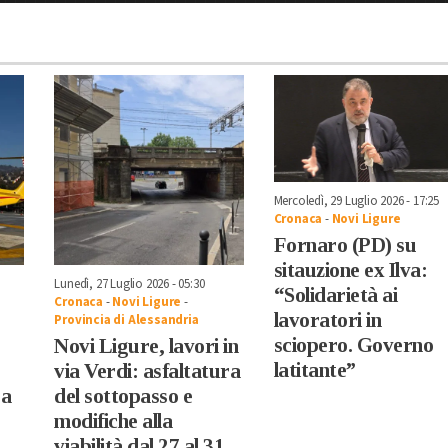
Mercoledì, 29 Luglio 2026 - 17:25
Cronaca
-
Novi Ligure
Fornaro (PD) su
sitauzione ex Ilva:
Lunedì, 27 Luglio 2026 - 05:30
“Solidarietà ai
Cronaca
-
Novi Ligure
-
lavoratori in
Provincia di Alessandria
sciopero. Governo
Novi Ligure, lavori in
latitante”
via Verdi: asfaltatura
 a
del sottopasso e
modifiche alla
viabilità dal 27 al 31