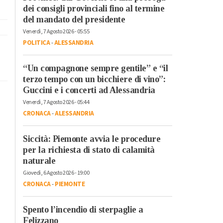
dei consigli provinciali fino al termine
del mandato del presidente
Venerdì, 7 Agosto 2026 - 05:55
POLITICA
-
ALESSANDRIA
“Un compagnone sempre gentile” e “il
terzo tempo con un bicchiere di vino”:
Guccini e i concerti ad Alessandria
Venerdì, 7 Agosto 2026 - 05:44
CRONACA
-
ALESSANDRIA
Siccità: Piemonte avvia le procedure
per la richiesta di stato di calamità
naturale
Giovedì, 6 Agosto 2026 - 19:00
CRONACA
-
PIEMONTE
Spento l’incendio di sterpaglie a
Felizzano