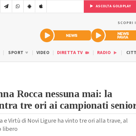
ASCOLTA GOLDPLAY
SCOPRI 
SPORT
VIDEO
DIRETTA TV
RADIO
CIT
na Rocca nessuna mai: la
ntra tre ori ai campionati senio
 e Virtù di Novi Ligure ha vinto tre ori alla trave, al
o libero