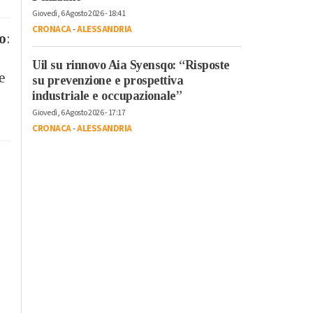
Giovedì, 6 Agosto 2026 - 18:41
CRONACA
-
ALESSANDRIA
o
:
Uil su rinnovo Aia Syensqo: “Risposte
e
su prevenzione e prospettiva
industriale e occupazionale”
Giovedì, 6 Agosto 2026 - 17:17
CRONACA
-
ALESSANDRIA