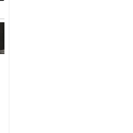
Mercoledì, 5 Agosto 2026 - 17:43
Martedì, 4 Agosto 2026 - 12:19
Cronaca
-
Acqui Terme
-
Cronaca
-
Novi Ligure
Alessandria
-
Alto Piemonte
-
Pfas, a Novi e Pozzol
Casale Monferrato
-
Novi Ligure
“lievi superamenti”
-
Ovada
-
Provincia di
Alessandria
-
Tortona
-
Valenza
dei nuovi limiti di
Giornata bollente: ad
legge: installato un
Acqui massime
nuovo sistema di