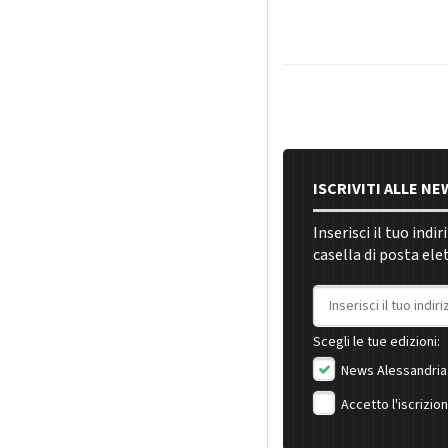
ISCRIVITI ALLE N
Inserisci il tuo indi
casella di posta ele
Indirizzo email
Scegli le tue edizioni:
News Alessandria
Accetto l'iscrizio