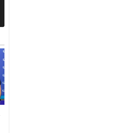
Giovedì, 6 Agosto 2026 - 18:41
Venerdì, 7 Agosto 2026 - 12:29
-
Cronaca
-
Alessandria
Cronaca
-
Alessandria
Spento l’incendio di
Motoraduno
sterpaglie a Felizzano
Madonnina dei