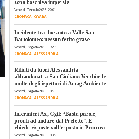
zona boschiva impervia
Venerdì, 7 Agosto 2026 - 20:01
CRONACA
-
OVADA
Incidente tra due auto a Valle San
Bartolomeo: nessun ferito grave
Venerdì, 7 Agosto 2026 - 19:27
CRONACA
-
ALESSANDRIA
Rifiuti da fuori Alessandria
abbandonati a San Giuliano Vecchio: le
multe degli ispettori di Amag Ambiente
Venerdì, 7 Agosto 2026 - 18:51
CRONACA
-
ALESSANDRIA
Infermieri Asl, Cgil: “Basta parole,
pronti ad andare dal Prefetto”. E
chiede risposte sull’esposto in Procura
Venerdì, 7 Agosto 2026 - 18:35