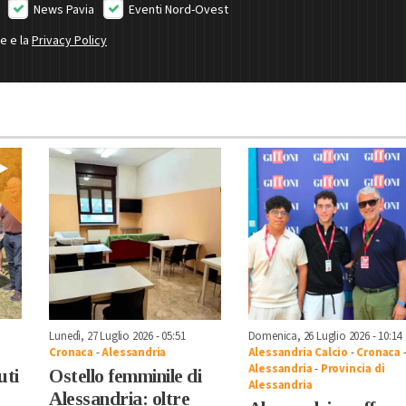
News Pavia
Eventi Nord-Ovest
ne e la
Privacy Policy
Lunedì, 27 Luglio 2026 - 05:51
Domenica, 26 Luglio 2026 - 10:14
Cronaca
-
Alessandria
Alessandria Calcio
-
Cronaca
Alessandria
-
Provincia di
uti
Ostello femminile di
Alessandria
Alessandria: oltre