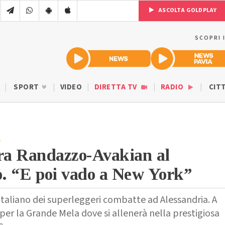
ASCOLTA GOLDPLAY
SCOPRI 
SPORT
VIDEO
DIRETTA TV
RADIO
CIT
A
era Randazzo-Avakian al
o. “E poi vado a New York”
 italiano dei superleggeri combatte ad Alessandria. A
per la Grande Mela dove si allenerà nella prestigiosa