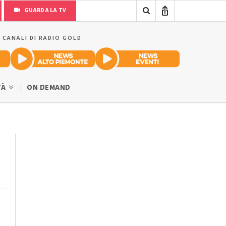
GUARDA LA TV
I CANALI DI RADIO GOLD
TÀ
ON DEMAND