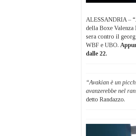
ALESSANDRIA – “
della Boxe Valenza
sera contro il geor
WBF e UBO.
Appun
dalle 22.
“Avakian è un picchi
avanzerebbe nel rank
detto Randazzo.