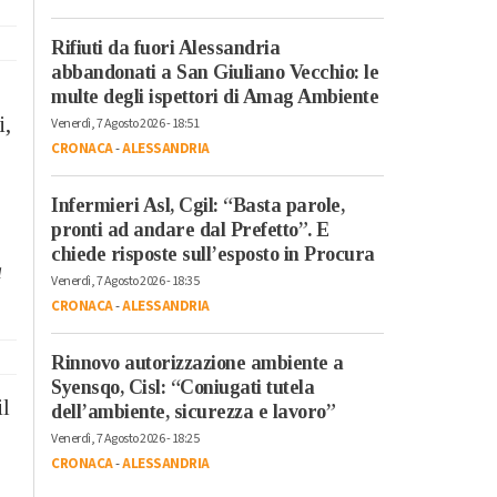
Rifiuti da fuori Alessandria
abbandonati a San Giuliano Vecchio: le
multe degli ispettori di Amag Ambiente
i,
Venerdì, 7 Agosto 2026 - 18:51
CRONACA
-
ALESSANDRIA
Infermieri Asl, Cgil: “Basta parole,
pronti ad andare dal Prefetto”. E
chiede risposte sull’esposto in Procura
a
Venerdì, 7 Agosto 2026 - 18:35
CRONACA
-
ALESSANDRIA
Rinnovo autorizzazione ambiente a
Syensqo, Cisl: “Coniugati tutela
il
dell’ambiente, sicurezza e lavoro”
Venerdì, 7 Agosto 2026 - 18:25
CRONACA
-
ALESSANDRIA