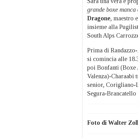
Sarà una vera e prop
grande boxe manca 
Dragone
, maestro 
insieme alla Pugilis
South Alps Carrozze
Prima di Randazzo-Av
si comincia alle 18.
poi Bonfanti (Boxe 
Valenza)-Charaabi t
senior, Corigliano-L
Segura-Brancatello t
Foto di Walter Zol