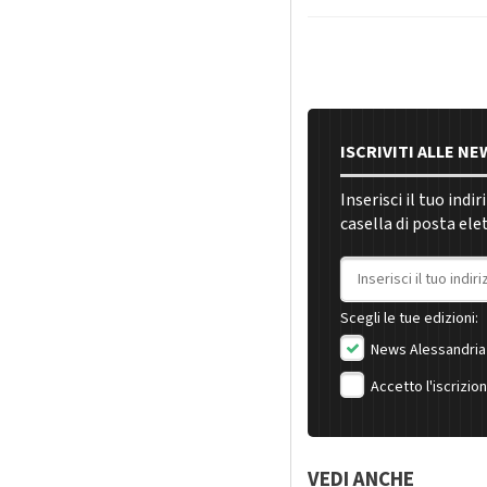
ISCRIVITI ALLE N
Inserisci il tuo indi
casella di posta ele
Indirizzo email
Scegli le tue edizioni:
News Alessandria
Accetto l'iscrizio
VEDI ANCHE