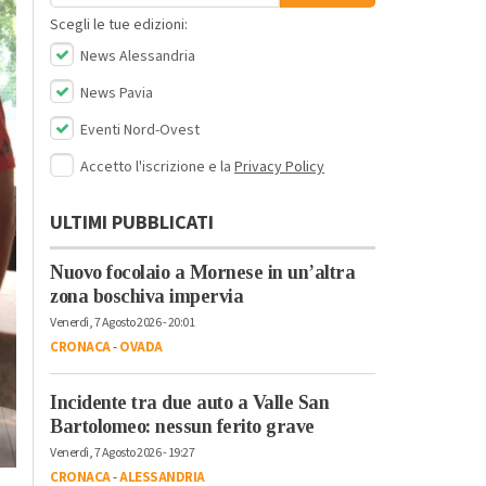
Scegli le tue edizioni:
News Alessandria
News Pavia
Eventi Nord-Ovest
Accetto l'iscrizione e la
Privacy Policy
ULTIMI PUBBLICATI
Nuovo focolaio a Mornese in un’altra
zona boschiva impervia
Venerdì, 7 Agosto 2026 - 20:01
CRONACA
-
OVADA
Incidente tra due auto a Valle San
Bartolomeo: nessun ferito grave
Venerdì, 7 Agosto 2026 - 19:27
CRONACA
-
ALESSANDRIA