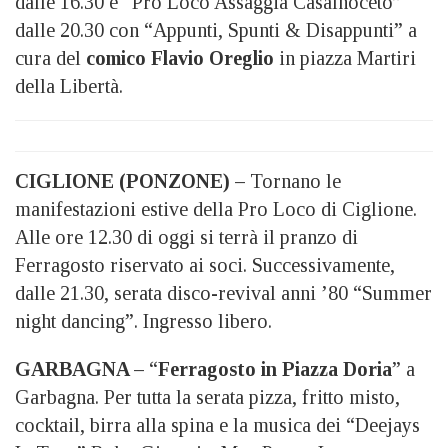
dalle 16.30 e “Pro Loco Assaggia Casalnoceto”
dalle 20.30 con “Appunti, Spunti & Disappunti” a
cura del
comico Flavio Oreglio
in piazza Martiri
della Libertà.
CIGLIONE (PONZONE) –
Tornano le
manifestazioni estive della Pro Loco di Ciglione.
Alle ore 12.30 di oggi si terrà il pranzo di
Ferragosto riservato ai soci. Successivamente,
dalle 21.30, serata disco-revival anni ’80 “Summer
night dancing”. Ingresso libero.
GARBAGNA –
“
Ferragosto in Piazza Doria
” a
Garbagna. Per tutta la serata pizza, fritto misto,
cocktail, birra alla spina e la musica dei “Deejays