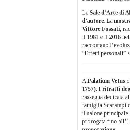
Le
Sale d’Arte di A
d’autore
. La
mostr
Vittore Fossati
, ra
il 1981 e il 2018 nel
raccontano l’evoluzi
“Effetti personali” 
A
Palatium Vetus
c’
1757). I ritratti d
rassegna dedicata al 
famiglia Scarampi 
il salone principale
prorogata fino all’
prenotazione
.