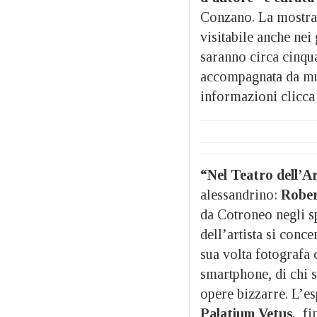
Conzano. La mostra sa
visitabile anche nei 
saranno circa cinqua
accompagnata da mus
informazioni clicc
“Nel Teatro dell’A
alessandrino:
Rober
da Cotroneo negli sp
dell’artista si conc
sua volta fotografa 
smartphone, di chi s
opere bizzarre. L’es
Palatium Vetus,
, f