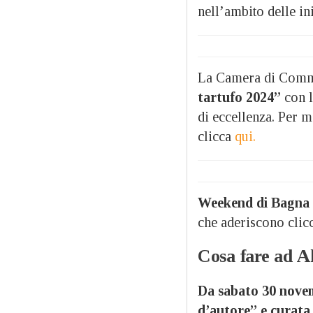
nell’ambito delle in
La Camera di Comme
tartufo 2024”
con l
di eccellenza. Per m
clicca
qui.
Weekend di Bagna
che aderiscono cli
Cosa fare ad A
Da sabato 30 novemb
d’autore” e curata