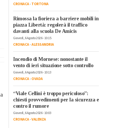
CRONACA
-
TORTONA
Rimossa la fioriera a barriere mobili in
piazza Libertà: regolerà il traffico
davanti alla scuola De Amicis
Giovedì, 6 Agosto 2026 - 10:15
CRONACA
-
ALESSANDRIA
Incendio di Mornese: nonostante il
vento di ieri situazione sotto controllo
Giovedì, 6 Agosto 2026 - 10:13
CRONACA
-
OVADA
“Viale Cellini è troppo pericoloso”:
 a
chiesti provvedimenti per la sicurezza e
contro il rumore
Giovedì, 6 Agosto 2026 - 10:03
CRONACA
-
VALENZA