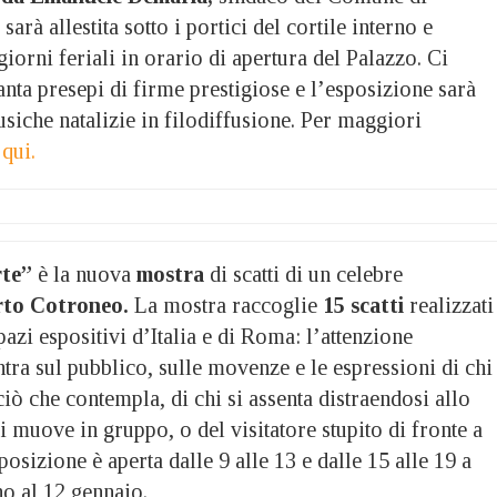
rà allestita sotto i portici del cortile interno e
giorni feriali in orario di apertura del Palazzo. Ci
nta presepi di firme prestigiose e l’esposizione sarà
iche natalizie in filodiffusione. Per maggiori
a
qui.
rte”
è la nuova
mostra
di scatti di un celebre
to Cotroneo.
La mostra raccoglie
15 scatti
realizzati
azi espositivi d’Italia e di Roma: l’attenzione
entra sul pubblico, sulle movenze e le espressioni di chi
ciò che contempla, di chi si assenta distraendosi allo
i muove in gruppo, o del visitatore stupito di fronte a
posizione è aperta dalle 9 alle 13 e dalle 15 alle 19 a
ino al 12 gennaio.