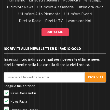
Chi siamo
La Nostra Squadra
Pubblicità
Whatsapp
Ultim'ora News
Ultim'ora Alessandria
Ultim'ora Pavia
Ultim'ora Alto Piemonte
Ultim'ora Eventi
Diretta Radio
Diretta TV
Lavora con Noi
CONTATTACI
ISCRIVITI ALLE NEWSLETTER DI RADIO GOLD
Inserisci il tuo indirizzo email per ricevere le
ultime news
direttamente nella tua casella di posta elettronica.
Indirizzo email
ISCRIVITI
Scegli le tue edizioni:
News Alessandria
News Pavia