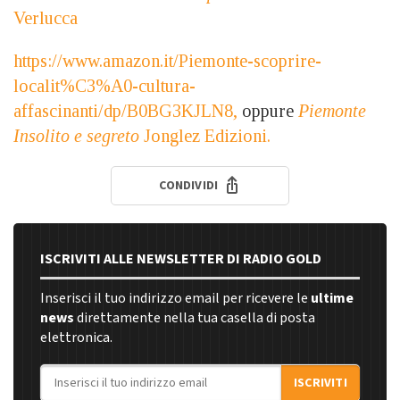
Verlucca
https://www.amazon.it/Piemonte-scoprire-
localit%C3%A0-cultura-
affascinanti/dp/B0BG3KJLN8,
oppure
Piemonte
Insolito e segreto
Jonglez Edizioni.
CONDIVIDI
ISCRIVITI ALLE NEWSLETTER DI RADIO GOLD
Inserisci il tuo indirizzo email per ricevere le
ultime
news
direttamente nella tua casella di posta
elettronica.
Indirizzo email
ISCRIVITI