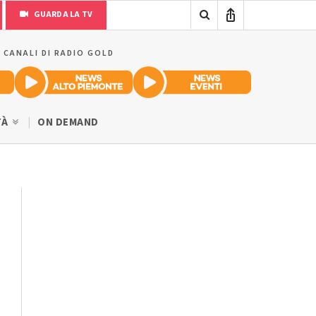
GUARDA LA TV
I CANALI DI RADIO GOLD
TÀ
ON DEMAND