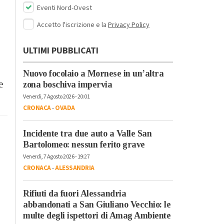
Eventi Nord-Ovest
Accetto l'iscrizione e la
Privacy Policy
ULTIMI PUBBLICATI
Nuovo focolaio a Mornese in un’altra
e
zona boschiva impervia
Venerdì, 7 Agosto 2026 - 20:01
CRONACA
-
OVADA
Incidente tra due auto a Valle San
Bartolomeo: nessun ferito grave
Venerdì, 7 Agosto 2026 - 19:27
CRONACA
-
ALESSANDRIA
Rifiuti da fuori Alessandria
abbandonati a San Giuliano Vecchio: le
multe degli ispettori di Amag Ambiente